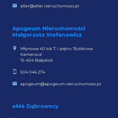
alter@alter.nieruchomosci.pl
Apogeum Nieruchomości
Małgorzata Stefanowicz
Młynowa 40 lok.7, I piętro 'Butikowa
Kamienica'
15-404 Białystok
504 046 274
apogeum@apogeum-nieruchomosci.pl
eM4 Dąbrowscy