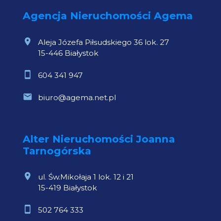
Agencja Nieruchomości Agema
Aleja Józefa Piłsudskiego 36 lok. 27
15-446 Białystok
604 341 947
biuro@agema.net.pl
Alter Nieruchomości Joanna
Tarnogórska
ul. Św.Mikołaja 1 lok. 12 i 21
15-419 Białystok
502 764 333