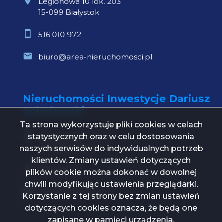
Legionowa 10 lok. 203
15-099 Białystok
516 010 972
biuro@area-nieruchomosci.pl
Nieruchomości Inwestycje Dariusz
Sobolewski
Ta strona wykorzystuje pliki cookies w celach
statystycznych oraz w celu dostosowania
Św. Mikołaja 1 lok. 21
15-419 Białystok
naszych serwisów do indywidualnych potrzeb
klientów. Zmiany ustawień dotyczących
739 000 112
plików cookie można dokonać w dowolnej
chwili modyfikując ustawienia przeglądarki.
biuro@ni24.com.pl
Korzystanie z tej strony bez zmian ustawień
dotyczących cookies oznacza, że będą one
zapisane w pamięci urządzenia.