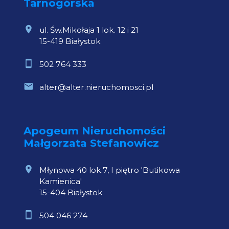
Tarnogórska
ul. Św.Mikołaja 1 lok. 12 i 21
15-419 Białystok
502 764 333
alter@alter.nieruchomosci.pl
Apogeum Nieruchomości
Małgorzata Stefanowicz
Młynowa 40 lok.7, I piętro 'Butikowa
Kamienica'
15-404 Białystok
504 046 274