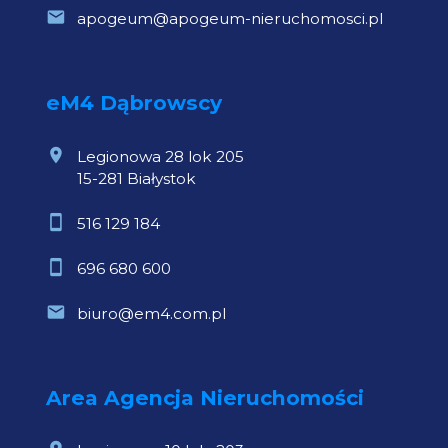
apogeum@apogeum-nieruchomosci.pl
eM4 Dąbrowscy
Legionowa 28 lok 205
15-281 Białystok
516 129 184
696 680 600
biuro@em4.com.pl
Area Agencja Nieruchomości