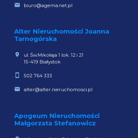
biuro@agema.net.pl
Alter Nieruchomości Joanna
Tarnogórska
ul. Św.Mikołaja 1 lok. 12 i 21
15-419 Białystok
502 764 333
alter@alter.nieruchomosci.pl
Apogeum Nieruchomości
Małgorzata Stefanowicz