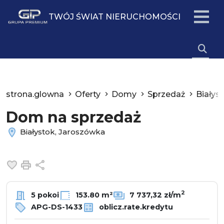
TWÓJ ŚWIAT NIERUCHOMOŚCI
strona.glowna
Oferty
Domy
Sprzedaż
Białys
Dom na sprzedaż
Białystok, Jaroszówka
Dodaj do ulubionych
Drukuj
Udostępnij
2
5 pokoi
153.80 m²
7 737,32 zł/m
APG-DS-1433
oblicz.rate.kredytu