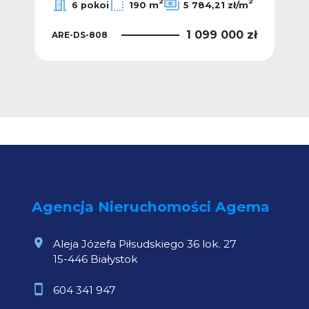
2
2
6 pokoi
190 m
5 784,21 zł/m
1 099 000 zł
ARE-DS-808
0 zł
ALT
Agencja Nieruchomości Agema
Aleja Józefa Piłsudskiego 36 lok. 27
15-446 Białystok
604 341 947