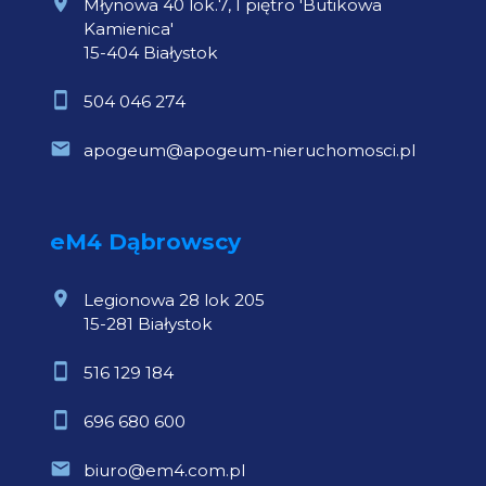
Młynowa 40 lok.7, I piętro 'Butikowa
Kamienica'
15-404 Białystok
504 046 274
apogeum@apogeum-nieruchomosci.pl
eM4 Dąbrowscy
Legionowa 28 lok 205
15-281 Białystok
516 129 184
696 680 600
biuro@em4.com.pl