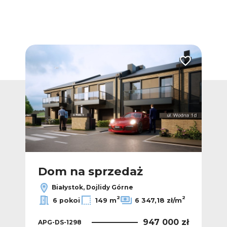
Dodaj do ulubionych
Dodaj do ulub
Bez p
Dom na sprzedaż
D
Białystok, Dojlidy Górne
2
2
2
ł/m
6 pokoi
149 m
6 347,18 zł/m
 zł
947 000 zł
APG-DS-1298
APG