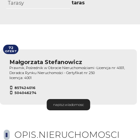
taras
Tarasy
72
OFERT
Małgorzata Stefanowicz
Prawnik, Pośrednik w Obrocie Nieruchomościami -Licencja nr 4001,
Doradca Rynku Nieruchomości - Certyfikat nr 250
licencja: 4001
857424016
504046274
napisz.wiadomosc
OPIS.NIERUCHOMOSCI