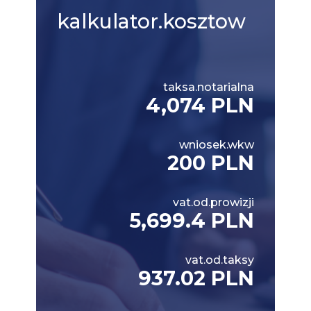
kalkulator.kosztow
taksa.notarialna
4,074 PLN
wniosek.wkw
200 PLN
vat.od.prowizji
5,699.4 PLN
vat.od.taksy
937.02 PLN