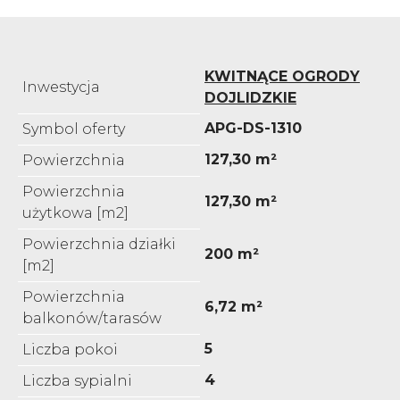
KWITNĄCE OGRODY
Inwestycja
DOJLIDZKIE
APG-DS-1310
Symbol oferty
127,30 m²
Powierzchnia
Powierzchnia
127,30 m²
użytkowa [m2]
Powierzchnia działki
200 m²
[m2]
Powierzchnia
6,72 m²
balkonów/tarasów
5
Liczba pokoi
4
Liczba sypialni