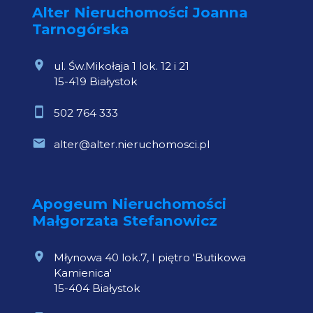
Alter Nieruchomości Joanna
Tarnogórska
ul. Św.Mikołaja 1 lok. 12 i 21
15-419 Białystok
502 764 333
alter@alter.nieruchomosci.pl
Apogeum Nieruchomości
Małgorzata Stefanowicz
Młynowa 40 lok.7, I piętro 'Butikowa
Kamienica'
15-404 Białystok