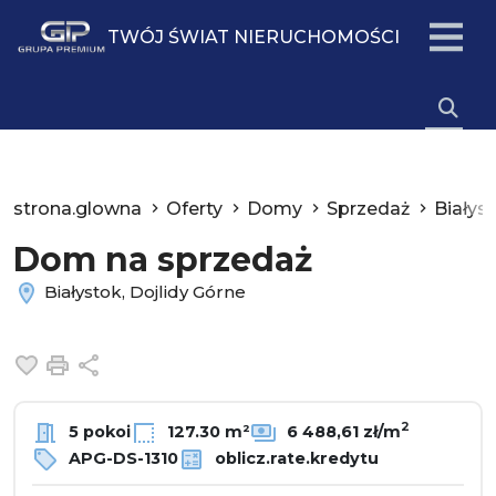
TWÓJ ŚWIAT NIERUCHOMOŚCI
strona.glowna
Oferty
Domy
Sprzedaż
Białys
Dom na sprzedaż
Białystok, Dojlidy Górne
Dodaj do ulubionych
Drukuj
Udostępnij
2
5 pokoi
127.30 m²
6 488,61 zł/m
APG-DS-1310
oblicz.rate.kredytu