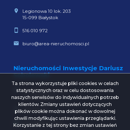
Legionowa 10 lok. 203
15-099 Białystok
516 010 972
biuro@area-nieruchomosci.pl
Nieruchomości Inwestycje Dariusz
Sobolewski
Ta strona wykorzystuje pliki cookies w celach
statystycznych oraz w celu dostosowania
Św. Mikołaja 1 lok. 21
15-419 Białystok
naszych serwisów do indywidualnych potrzeb
klientów. Zmiany ustawień dotyczących
739 000 112
plików cookie można dokonać w dowolnej
chwili modyfikując ustawienia przeglądarki.
biuro@ni24.com.pl
Korzystanie z tej strony bez zmian ustawień