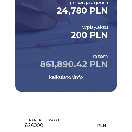
prowizja.agencji
24,780 PLN
wpisy.aktu
200 PLN
razem
861,890.42 PLN
kalkulator.info
CENA.NIERUCHOMOSCI
PLN