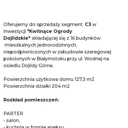
Oferujemy do sprzedaży segment
C3
w
inwestycji
"Kwitnące Ogrody
Dojlidzkie"
składającej się z 16 budynków
mieszkalnych jednorodzinnych,
niepodpiwniczonych w zabudowie szeregowej
położonych w Białymstoku przy ul. Wodnej na
osiedlu Dojlidy Górne.
Powierzchnia użytkowa domu 127,3 m2
Powierzchnia działki 204 m2
Rozkład pomieszczeń:
PARTER
- salon,
- kuchnia w formie aneksu,