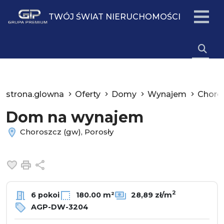
TWÓJ ŚWIAT NIERUCHOMOŚCI
strona.glowna
Oferty
Domy
Wynajem
Choro
Dom na wynajem
Choroszcz (gw), Porosły
Dodaj do ulubionych
Drukuj
Udostępnij
2
6 pokoi
180.00 m²
28,89 zł/m
AGP-DW-3204