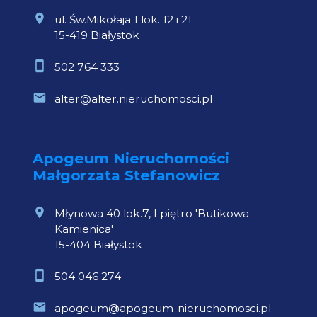
ul. Św.Mikołaja 1 lok. 12 i 21
15-419 Białystok
502 764 333
alter@alter.nieruchomosci.pl
Apogeum Nieruchomości
Małgorzata Stefanowicz
Młynowa 40 lok.7, I piętro 'Butikowa
Kamienica'
15-404 Białystok
504 046 274
apogeum@apogeum-nieruchomosci.pl