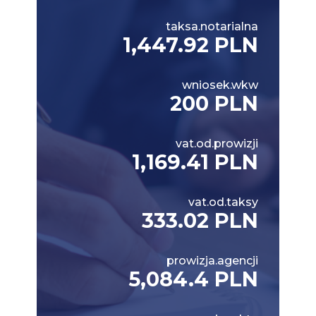
taksa.notarialna
1,447.92 PLN
wniosek.wkw
200 PLN
vat.od.prowizji
1,169.41 PLN
vat.od.taksy
333.02 PLN
prowizja.agencji
5,084.4 PLN