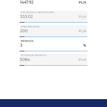
PLN
VAT.OD.TAKSY.NOTARIALNEJ
PLN
WNIOSEK.WKW
PLN
PROWIZJA
%
WYSOKOSC.PROWIZJI
PLN