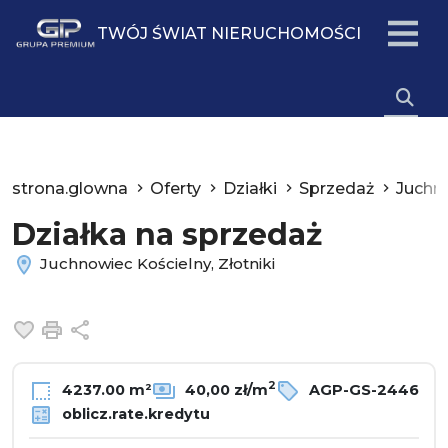
TWÓJ ŚWIAT NIERUCHOMOŚCI
strona.glowna
Oferty
Działki
Sprzedaż
Juchn
Działka na sprzedaż
Juchnowiec Kościelny, Złotniki
Dodaj do ulubionych
Drukuj
Udostępnij
2
4237.00 m²
40,00 zł/m
AGP-GS-2446
oblicz.rate.kredytu