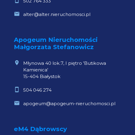
502 764 333
alter@alter.nieruchomosci.pl
Apogeum Nieruchomości
Małgorzata Stefanowicz
Młynowa 40 lok.7, I piętro 'Butikowa
Kamienica'
15-404 Białystok
504 046 274
apogeum@apogeum-nieruchomosci.pl
eM4 Dąbrowscy