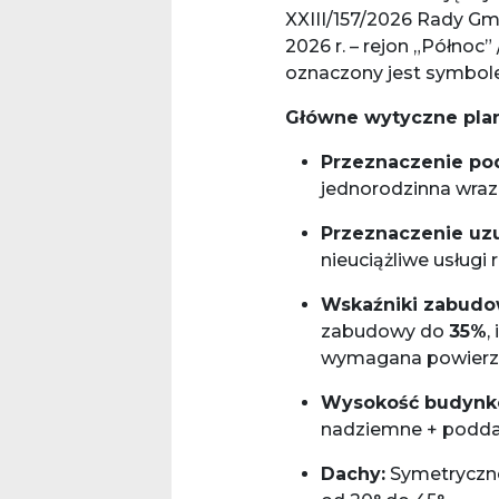
XXIII/157/2026 Rady Gm
2026 r. – rejon „Północ”
oznaczony jest symbo
Główne wytyczne planu
Przeznaczenie po
jednorodzinna wraz 
Przeznaczenie uzu
nieuciążliwe usługi 
Wskaźniki zabudo
zabudowy do
35%
,
wymagana powierzch
Wysokość budynk
nadziemne + podda
Dachy:
Symetryczne