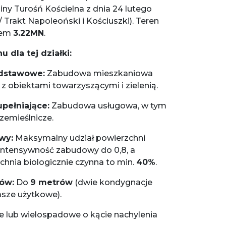
iny Turośń Kościelna z dnia 24 lutego
 / Trakt Napoleoński i Kościuszki). Teren
lem
3.22MN
.
 dla tej działki:
dstawowe:
Zabudowa mieszkaniowa
z obiektami towarzyszącymi i zielenią.
pełniające:
Zabudowa usługowa, w tym
rzemieślnicze.
wy:
Maksymalny udział powierzchni
 intensywność zabudowy do 0,8, a
nia biologicznie czynna to min.
40%
.
ów:
Do
9 metrów
(dwie kondygnacje
sze użytkowe).
 lub wielospadowe o kącie nachylenia