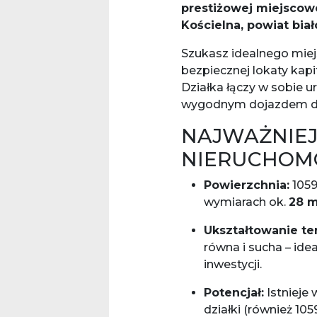
prestiżowej miejscow
Kościelna, powiat biał
Szukasz idealnego mie
bezpiecznej lokaty kapi
Działka łączy w sobie 
wygodnym dojazdem do 
NAJWAŻNIEJ
NIERUCHOMO
Powierzchnia:
1059
wymiarach ok.
28 m
Ukształtowanie te
równa i sucha – id
inwestycji.
Potencjał:
Istnieje
działki (również 105