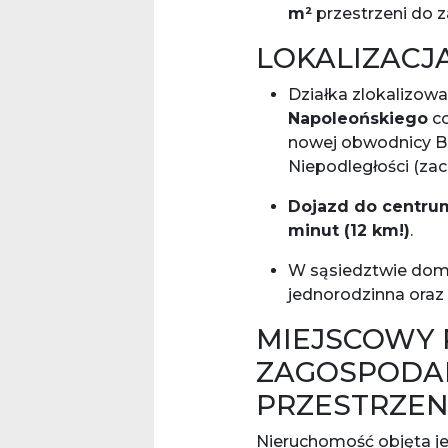
m²
przestrzeni do 
LOKALIZACJA
Działka zlokalizowa
Napoleońskiego
co
nowej obwodnicy Bi
Niepodległości (za
Dojazd do centrum
minut (12 km!)
.
W sąsiedztwie do
jednorodzinna oraz 
MIEJSCOWY 
ZAGOSPODA
PRZESTRZEN
Nieruchomość objęta j