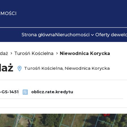
OMOŚCI
Strona główna
Nieruchomości
Oferty dewel
daż
Turośń Kościelna
Niewodnica Korycka
daż
Turośń Kościelna, Niewodnica Korycka
-GS-1451
oblicz.rate.kredytu