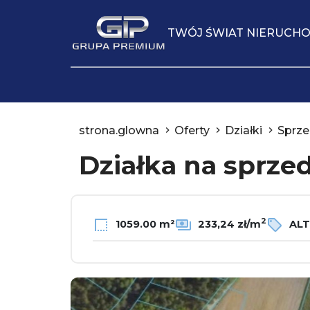
TWÓJ ŚWIAT NIERUCH
strona.glowna
Oferty
Działki
Sprze
Działka na sprze
2
1059.00 m²
233,24 zł/m
ALT