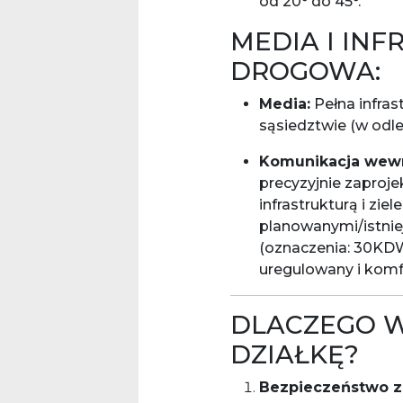
od 20° do 45°.
MEDIA I IN
DROGOWA:
Media:
Pełna infras
sąsiedztwie (w odleg
Komunikacja wewn
precyzyjnie zaproj
infrastrukturą i ziel
planowanymi/istni
(oznaczenia: 30KD
uregulowany i komf
DLACZEGO W
DZIAŁKĘ?
Bezpieczeństwo z