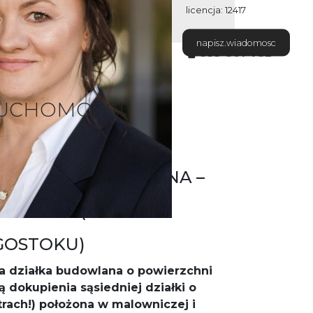
licencja: 12417
533 301 732
napisz.wiadomosc
533-301-732
RUCHOMOSCI
ZIAŁKA BUDOWLANA –
ORYCKA (6 KM OD
GOSTOKU)
na działka budowlana o powierzchni
ą dokupienia sąsiedniej działki o
rach!) położona w malowniczej i