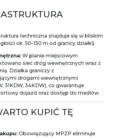
FRASTRUKTURA
truktura techniczna znajduje się w bliskim
łości ok. 50–150 m od granicy działki).
ętrzna:
W planie miejscowym
ektowano sieć dróg wewnętrznych wraz z
enią. Działka graniczy z
ejącymi drogami wewnętrznymi
W, 31KDW, 34KDW), co gwarantuje
ortowy dojazd oraz dostęp do mediów.
ARTO KUPIĆ TĘ
akupu:
Obowiązujący MPZP eliminuje