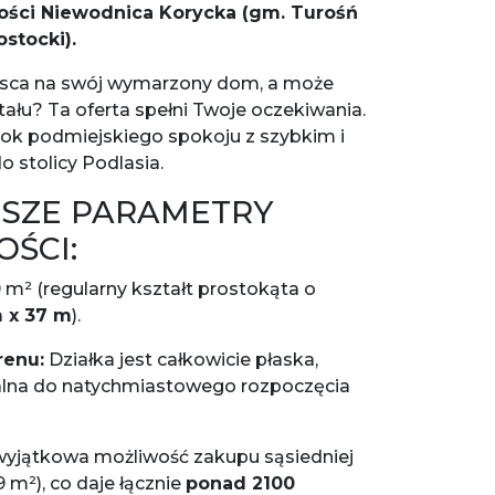
ości Niewodnica Korycka (gm. Turośń
ostocki).
jsca na swój wymarzony dom, a może
tału? Ta oferta spełni Twoje oczekiwania.
urok podmiejskiego spokoju z szybkim i
stolicy Podlasia.
SZE PARAMETRY
ŚCI:
 m² (regularny kształt prostokąta o
 x 37 m
).
renu:
Działka jest całkowicie płaska,
ealna do natychmiastowego rozpoczęcia
 wyjątkowa możliwość zakupu sąsiedniej
9 m²), co daje łącznie
ponad 2100