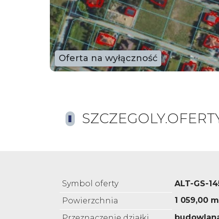
Oferta na wyłączność
SZCZEGOLY.OFERT
Symbol oferty
ALT-GS-14
1 059,00 m
Powierzchnia
budowlan
Przeznaczenie działki