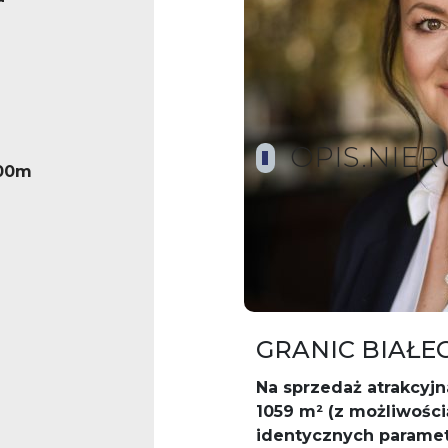
OPIS.NIE
100m
WYJĄTKOWA D
NIEWODNICA K
GRANIC BIAŁE
Na sprzedaż atrakcyj
1059 m² (z możliwości
identycznych paramet