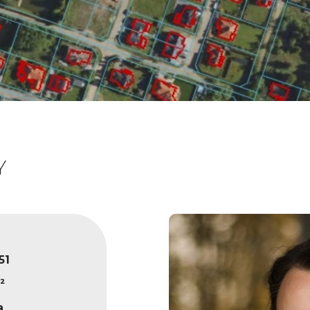
Y
51
²
a