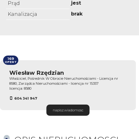
jest
Prąd
brak
Kanalizacja
169
OFERT
Wiesław Rzędzian
Właściciel, Pośrednik W Obrocie Nieruchomościami - Licencja nr
8580, Zarządca Nieruchomościami - licencja nr 15357
licencja: 8580
604 341 947
napisz.wiadomosc