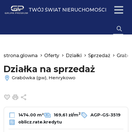
TWÓJ ŚWIAT NIERUCHOMOŚCI
strona.glowna
Oferty
Działki
Sprzedaż
Grabó
Działka na sprzedaż
Grabówka (gw), Henrykowo
Dodaj do ulubionych
Drukuj
Udostępnij
2
1474.00 m²
169,61 zł/m
AGP-GS-3519
oblicz.rate.kredytu