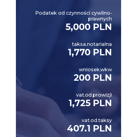
Podatek od czynności cywilno-
prawnych
5,000 PLN
taksa.notarialna
1,770 PLN
wniosek.wkw
200 PLN
vat.od.prowizji
1,725 PLN
vat.od.taksy
407.1 PLN