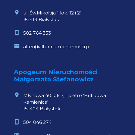
ul. Św.Mikołaja 1 lok. 12 i 21
15-419 Białystok
502 764 333
alter@alter.nieruchomosci.pl
Apogeum Nieruchomości
Małgorzata Stefanowicz
Młynowa 40 lok.7, I piętro 'Butikowa
Kamienica'
15-404 Białystok
504 046 274