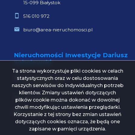
15-099 Białystok
516 010 972
biuro@area-nieruchomosci.pl
Nieruchomości Inwestycje Dariusz
Sobolewski
Ta strona wykorzystuje pliki cookies w celach
statystycznych oraz w celu dostosowania
Św. Mikołaja 1 lok. 21
15-419 Białystok
naszych serwisów do indywidualnych potrzeb
klientów. Zmiany ustawień dotyczących
739 000 112
plików cookie można dokonać w dowolnej
chwili modyfikując ustawienia przeglądarki.
biuro@ni24.com.pl
Korzystanie z tej strony bez zmian ustawień
dotyczących cookies oznacza, że będą one
zapisane w pamięci urządzenia.