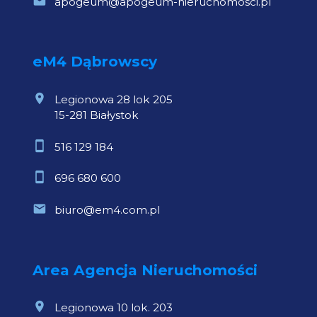
apogeum@apogeum-nieruchomosci.pl
eM4 Dąbrowscy
Legionowa 28 lok 205
15-281 Białystok
516 129 184
696 680 600
biuro@em4.com.pl
Area Agencja Nieruchomości
Legionowa 10 lok. 203