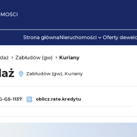
OMOŚCI
Strona główna
Nieruchomości
Oferty dewel
daż
Zabłudów (gw)
Kuriany
daż
Zabłudów (gw), Kuriany
-GS-1137
oblicz.rate.kredytu