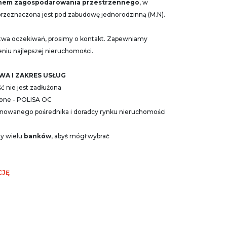
nem zagospodarowania przestrzennego
, w
rzeznaczona jest pod zabudowę jednorodzinną (M.N).
aństwa oczekiwań, prosimy o kontakt. Zapewniamy
niu najlepszej nieruchomości.
A I ZAKRES USŁUG
 nie jest zadłużona
zone - POLISA OC
cjonowanego pośrednika i doradcy rynku nieruchomości
ty wielu
banków
, abyś mógł wybrać
CJĘ