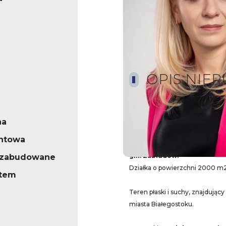
OPIS.NIE
na
Oferujemy działkę położoną w
ntowa
jednorodzinną w sąsiedztwie 
gm. Zabłudów.
iezabudowane
Działka o powierzchni 2000 m2 
stem
Teren płaski i suchy, znajdując
miasta Białegostoku.