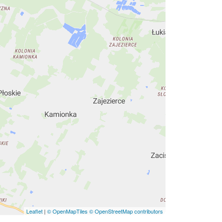
Leaflet
|
© OpenMapTiles
© OpenStreetMap contributors