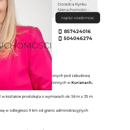
Doradca Rynku
Nieruchomości -
Certyfikat nr 250
napisz.wiadomosc
licencja: 4001
857424016
504046274
RUCHOMOSCI
 kompleksie działek przeznaczonych pod zabudowę
lasu i nowych domów jednorodzinnych w
Kurianach,
w kształcie prostokąta o wymiarach ok. 56 m x 35 m.
y się w odległości 9 km od granic administracyjnych