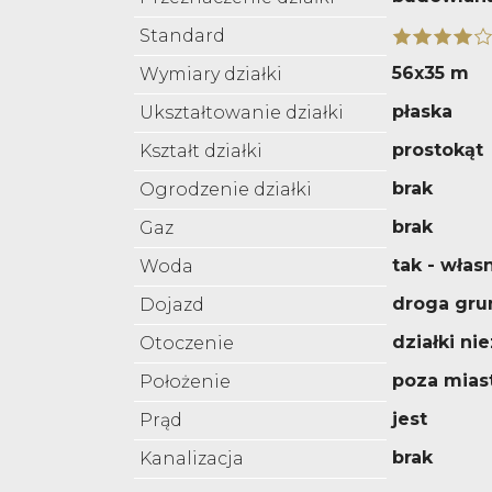
Standard
56x35 m
Wymiary działki
płaska
Ukształtowanie działki
prostokąt
Kształt działki
brak
Ogrodzenie działki
brak
Gaz
tak - włas
Woda
droga gru
Dojazd
działki n
Otoczenie
poza mia
Położenie
jest
Prąd
brak
Kanalizacja