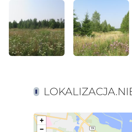
LOKALIZACJA.N
+
−