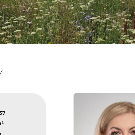
Y
37
m²
a