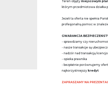
Teren objęty
miejscowym pla
którym przedmiotowa działka p
Jeżeli ta oferta nie spełnia P
profesjonalną pomoc w znalezie
GWARANCJA BEZPIECZEŃSTW
- sprawdzamy czy nieruchomość
- nasze transakcje są ubezpiec
- nadzór nad transakcją licen
- opieka prawnika
- bezpłatnie porównujemy ofer
najkorzystniejszy
kredyt
ZAPRASZAMY NA PREZENTA