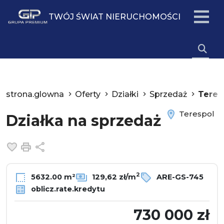
TWÓJ ŚWIAT NIERUCHOMOŚCI
strona.glowna
Oferty
Działki
Sprzedaż
Teres
Terespol
Działka na sprzedaż
Dodaj do ulubionych
Drukuj
Udostępnij
2
5632.00 m²
129,62 zł/m
ARE-GS-745
oblicz.rate.kredytu
730 000 zł