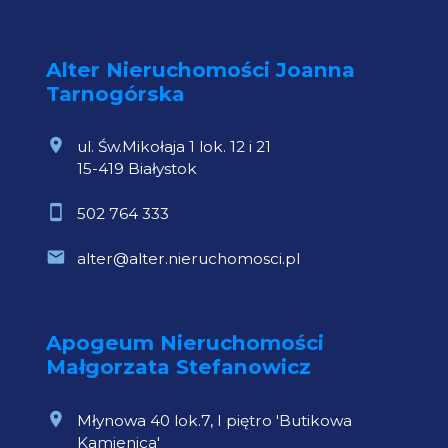
Alter Nieruchomości Joanna
Tarnogórska
ul. Św.Mikołaja 1 lok. 12 i 21
15-419 Białystok
502 764 333
alter@alter.nieruchomosci.pl
Apogeum Nieruchomości
Małgorzata Stefanowicz
Młynowa 40 lok.7, I piętro 'Butikowa
Kamienica'