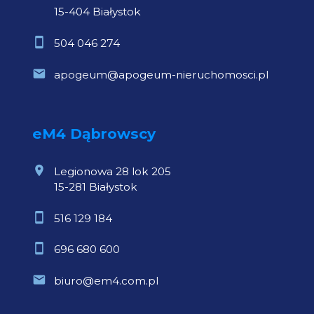
15-404 Białystok
504 046 274
apogeum@apogeum-nieruchomosci.pl
eM4 Dąbrowscy
Legionowa 28 lok 205
15-281 Białystok
516 129 184
696 680 600
biuro@em4.com.pl