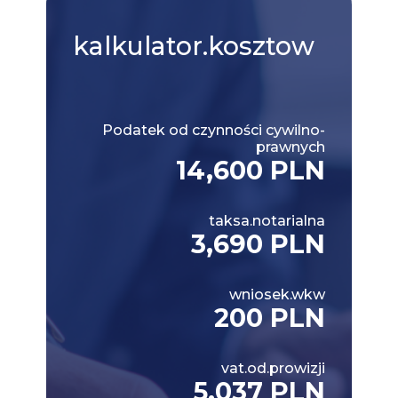
kalkulator.kosztow
Podatek od czynności cywilno-
prawnych
14,600 PLN
taksa.notarialna
3,690 PLN
wniosek.wkw
200 PLN
vat.od.prowizji
5,037 PLN