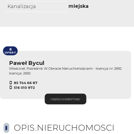
miejska
Kanalizacja
8
OFERT
Paweł Bycul
Właściciel, Pośrednik W Obrocie Nieruchomościami - licencja nr 2692
licencja: 2692
85 744 66 87
516 010 972
napisz.wiadomosc
OPIS.NIERUCHOMOSCI