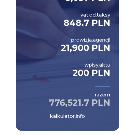
vat.od.taksy
848.7 PLN
prowizja.agencji
21,900 PLN
wpisy.aktu
200 PLN
razem
776,521.7 PLN
kalkulator.info