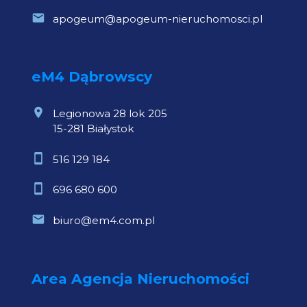
apogeum@apogeum-nieruchomosci.pl
eM4 Dąbrowscy
Legionowa 28 lok 205
15-281 Białystok
516 129 184
696 680 600
biuro@em4.com.pl
Area Agencja Nieruchomości