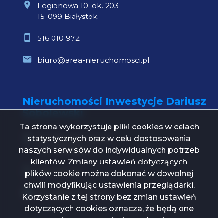
Legionowa 10 lok. 203
15-099 Białystok
516 010 972
biuro@area-nieruchomosci.pl
Nieruchomości Inwestycje Dariusz
Sobolewski
Ta strona wykorzystuje pliki cookies w celach
statystycznych oraz w celu dostosowania
Św. Mikołaja 1 lok. 21
15-419 Białystok
naszych serwisów do indywidualnych potrzeb
klientów. Zmiany ustawień dotyczących
739 000 112
plików cookie można dokonać w dowolnej
chwili modyfikując ustawienia przeglądarki.
biuro@ni24.com.pl
Korzystanie z tej strony bez zmian ustawień
dotyczących cookies oznacza, że będą one