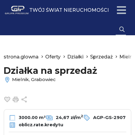
TWÓJ ŚWIAT NIERUCHOMOŚCI
strona.glowna
Oferty
Działki
Sprzedaż
Mielni
Działka na sprzedaż
Mielnik, Grabowiec
Dodaj do ulubionych
Drukuj
Udostępnij
2
3000.00 m²
24,67 zł/m
AGP-GS-2907
oblicz.rate.kredytu