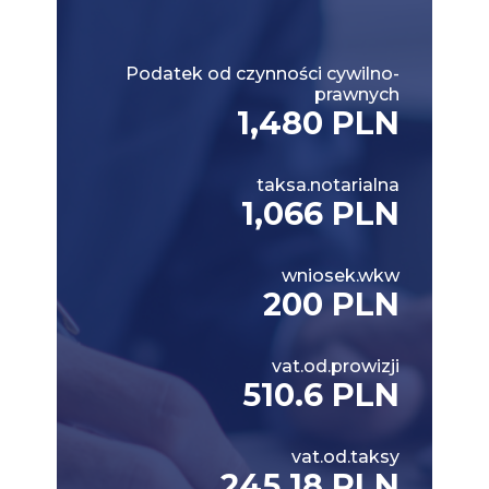
Podatek od czynności cywilno-
prawnych
1,480 PLN
taksa.notarialna
1,066 PLN
wniosek.wkw
200 PLN
vat.od.prowizji
510.6 PLN
vat.od.taksy
245.18 PLN