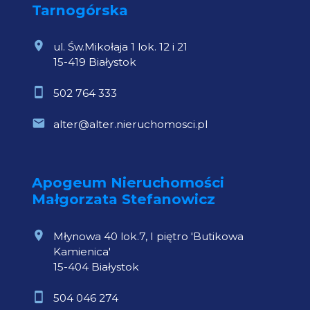
Tarnogórska
ul. Św.Mikołaja 1 lok. 12 i 21
15-419 Białystok
502 764 333
alter@alter.nieruchomosci.pl
Apogeum Nieruchomości
Małgorzata Stefanowicz
Młynowa 40 lok.7, I piętro 'Butikowa
Kamienica'
15-404 Białystok
504 046 274