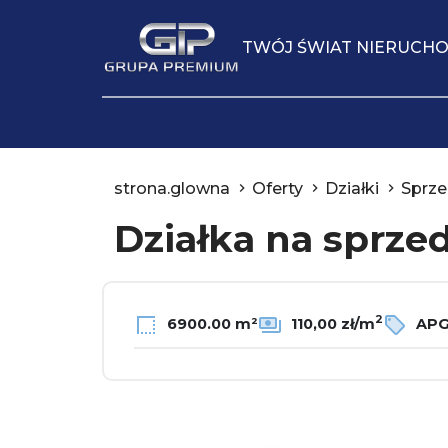
TWÓJ ŚWIAT NIERUCH
strona.glowna
Oferty
Działki
Sprze
Działka na sprze
2
6900.00 m²
110,00 zł/m
APG