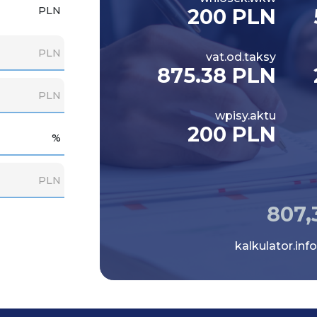
PLN
200 PLN
PLN
vat.od.taksy
875.38 PLN
PLN
wpisy.aktu
200 PLN
%
PLN
807,
kalkulator.info