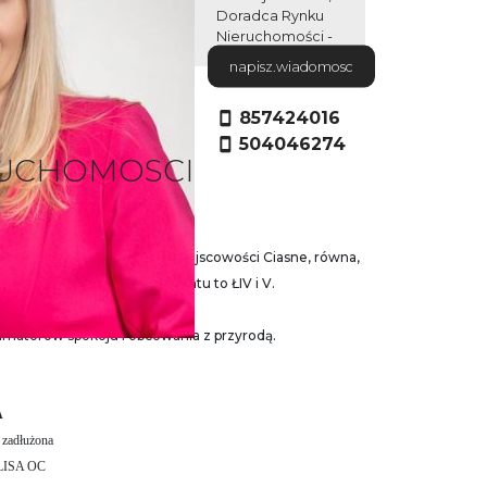
Doradca Rynku
Nieruchomości -
Certyfikat nr 250
napisz.wiadomosc
licencja: 4001
857424016
504046274
RUCHOMOSCI
 o powierzchni 6900 m2 w miejscowości Ciasne, równa,
ca do lasu. Klasyfikacja gruntu to ŁIV i V.
amatorów spokoju i obcowania z przyrodą.
A
 zadłużona
POLISA OC