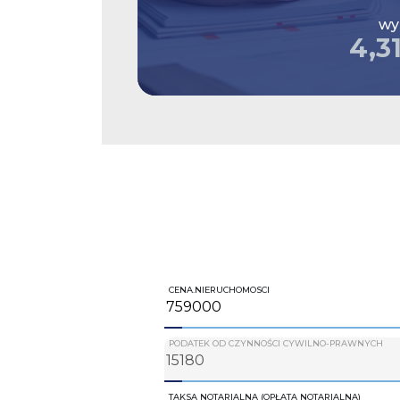
wy
4,3
CENA.NIERUCHOMOSCI
PODATEK OD CZYNNOŚCI CYWILNO-PRAWNYCH
TAKSA NOTARIALNA (OPŁATA NOTARIALNA)