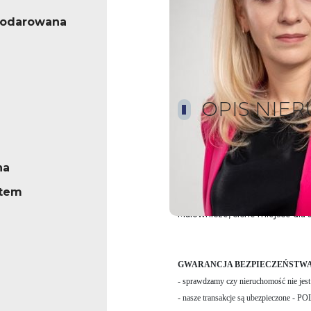
podarowana
OPIS.NIE
Działka w kształcie prostokąta
na
sucha, jednym bokiem przylegają
stem
Malownicze, ciche miejsce dla 
GWARANCJA BEZPIECZEŃSTW
-
sprawdzamy czy nieruchomość nie jest
- nasze transakcje są ubezpieczone - 