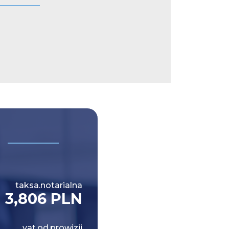
taksa.notarialna
3,806 PLN
vat.od.prowizji