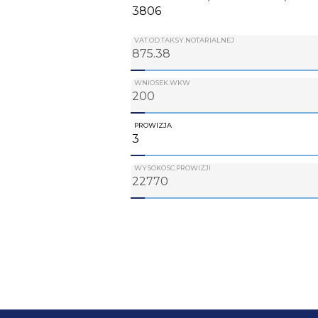
VAT.OD.TAKSY.NOTARIALNEJ
WNIOSEK.WKW
PROWIZJA
WYSOKOSC.PROWIZJI