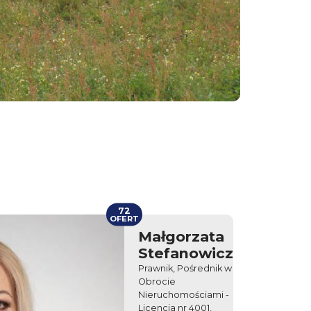
72
OFERT
Małgorzata
Stefanowicz
Prawnik, Pośrednik w
Obrocie
Nieruchomościami -
Licencja nr 4001,