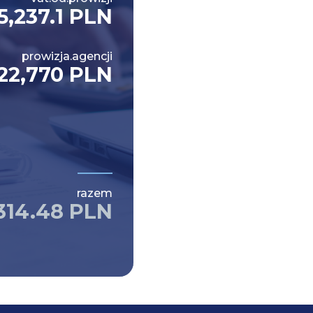
5,237.1 PLN
prowizja.agencji
22,770 PLN
razem
314.48 PLN