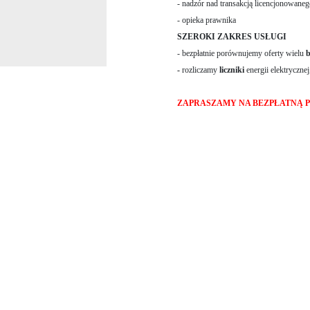
- nadzór nad transakcją licencjonowane
- opieka prawnika
SZEROKI ZAKRES USŁUGI
- bezpłatnie porównujemy oferty wielu
-
rozliczamy
liczniki
energii elektryczne
ZAPRASZAMY NA BEZPŁATNĄ 