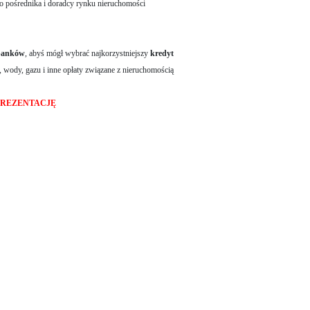
go pośrednika i doradcy rynku nieruchomości
banków
, abyś mógł wybrać najkorzystniejszy
kredyt
j, wody, gazu i inne opłaty związane z nieruchomością
PREZENTACJĘ