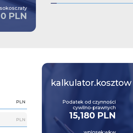
sokosc.raty
10 PLN
kalkulator.kosztow
PLN
Podatek od czynności
cywilno-prawnych
15,180 PLN
PLN
wniosek.wkw