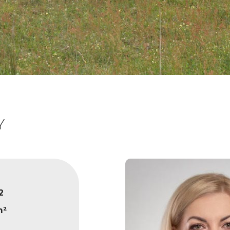
Y
2
m²