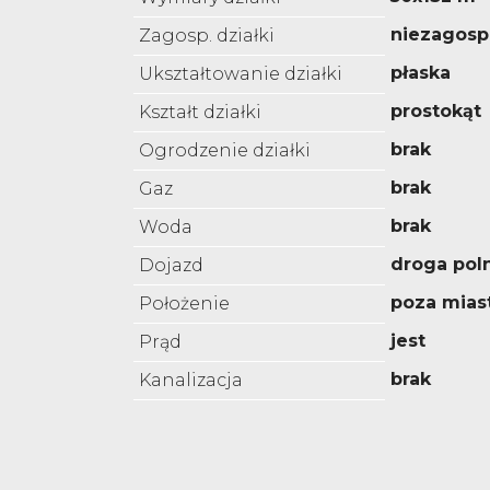
niezagos
Zagosp. działki
płaska
Ukształtowanie działki
prostokąt
Kształt działki
brak
Ogrodzenie działki
brak
Gaz
brak
Woda
droga pol
Dojazd
poza mia
Położenie
jest
Prąd
brak
Kanalizacja