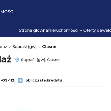
OMOŚCI
Strona główna
Nieruchomości
Oferty dewel
daż
Supraśl (gw)
Ciasne
daż
Supraśl (gw), Ciasne
-GS-112
oblicz.rate.kredytu