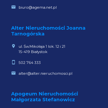
biuro@agema.net.pl
Alter Nieruchomości Joanna
Tarnogórska
ul. Św.Mikołaja 1 lok. 12 i 21
15-419 Białystok
502 764 333
alter@alter.nieruchomosci.pl
Apogeum Nieruchomości
Małgorzata Stefanowicz