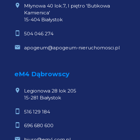
Młynowa 40 lok.7, I piętro 'Butikowa
Kamienica'
15-404 Białystok
504 046 274
apogeum@apogeum-nieruchomosci.pl
eM4 Dąbrowscy
Legionowa 28 lok 205
15-281 Białystok
516 129 184
696 680 600
biuro@em4.com.pl