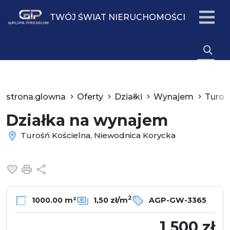
TWÓJ ŚWIAT NIERUCHOMOŚCI
strona.glowna
Oferty
Działki
Wynajem
Turoś
Działka na wynajem
Turośń Kościelna, Niewodnica Korycka
Dodaj do ulubionych
Drukuj
Udostępnij
2
1000.00 m²
1,50 zł/m
AGP-GW-3365
1 500 zł