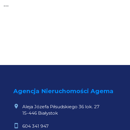
---
Agencja Nieruchomości Agema
Aleja Józefa Piłsudskiego 36 lok. 27
15-446 Białystok
604 341 947