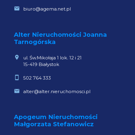
biuro@agema.net.pl
Alter Nieruchomości Joanna
Tarnogórska
ul. Św.Mikołaja 1 lok. 12 i 21
15-419 Białystok
502 764 333
alter@alter.nieruchomosci.pl
Apogeum Nieruchomości
Małgorzata Stefanowicz