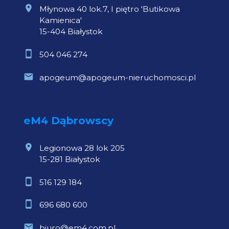
Młynowa 40 lok.7, I piętro 'Butikowa
Kamienica'
15-404 Białystok
504 046 274
apogeum@apogeum-nieruchomosci.pl
eM4 Dąbrowscy
Legionowa 28 lok 205
15-281 Białystok
516 129 184
696 680 600
biuro@em4.com.pl