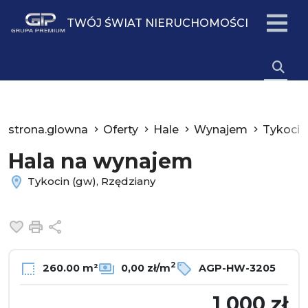
TWÓJ ŚWIAT NIERUCHOMOŚCI
strona.glowna
Oferty
Hale
Wynajem
Tykocin
Hala na wynajem
Tykocin (gw), Rzędziany
Dodaj do ulubionych
Drukuj
Udostępnij
2
260.00 m²
0,00 zł/m
AGP-HW-3205
1 000 zł