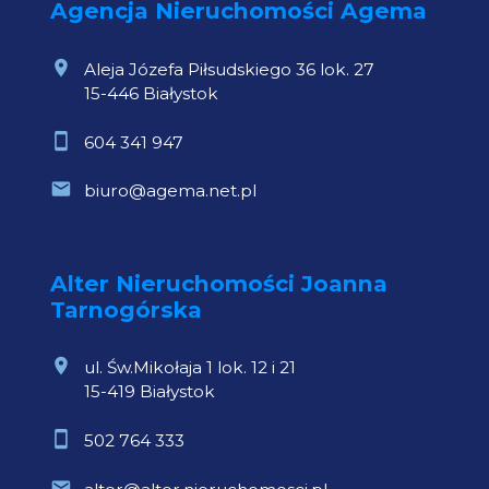
Agencja Nieruchomości Agema
Aleja Józefa Piłsudskiego 36 lok. 27
15-446 Białystok
604 341 947
biuro@agema.net.pl
Alter Nieruchomości Joanna
Tarnogórska
ul. Św.Mikołaja 1 lok. 12 i 21
15-419 Białystok
502 764 333