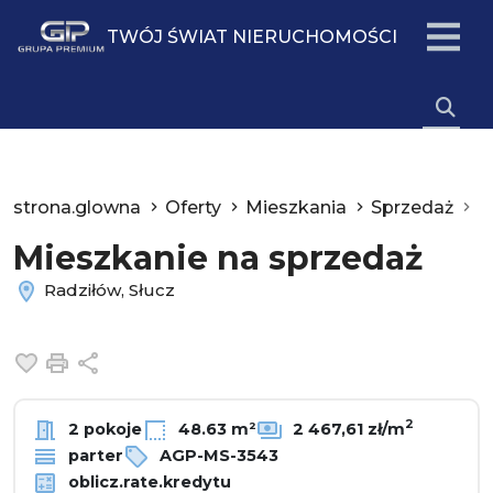
TWÓJ ŚWIAT NIERUCHOMOŚCI
strona.glowna
Oferty
Mieszkania
Sprzedaż
R
Mieszkanie na sprzedaż
Radziłów, Słucz
Dodaj do ulubionych
Drukuj
Udostępnij
2
2 pokoje
48.63 m²
2 467,61 zł/m
parter
AGP-MS-3543
oblicz.rate.kredytu