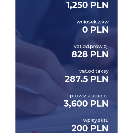
1,250 PLN
wniosek.wkw
0 PLN
vat.od.prowizji
828 PLN
vat.od.taksy
287.5 PLN
prowizja.agencji
3,600 PLN
wpisy.aktu
200 PLN