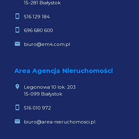
15-281 Białystok
516 129 184
696 680 600
biuro@em4.com.pl
Area Agencja Nieruchomości
Legionowa 10 lok. 203
15-099 Białystok
516 010 972
biuro@area-nieruchomosci.pl