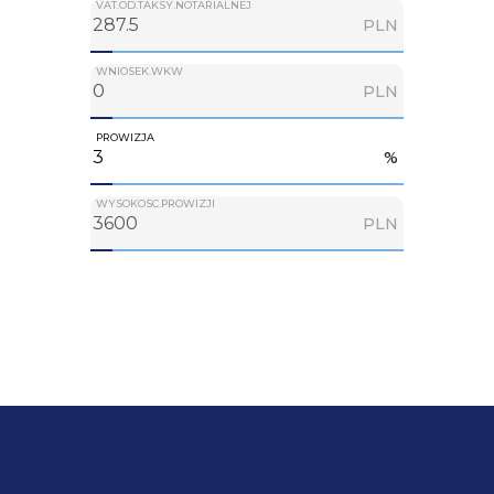
VAT.OD.TAKSY.NOTARIALNEJ
PLN
WNIOSEK.WKW
PLN
PROWIZJA
%
WYSOKOSC.PROWIZJI
PLN