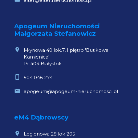
alter@alter.nieruchomosci.pl
Apogeum Nieruchomości
Małgorzata Stefanowicz
Młynowa 40 lok.7, I piętro 'Butikowa
Kamienica'
15-404 Białystok
504 046 274
apogeum@apogeum-nieruchomosci.pl
eM4 Dąbrowscy
Legionowa 28 lok 205