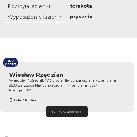
terakota
Podłoga łazienki
prysznic
Wyposażenie łazienki
169
OFERT
Wiesław Rzędzian
Właściciel, Pośrednik W Obrocie Nieruchomościami - Licencja nr
8580, Zarządca Nieruchomościami - licencja nr 15357
licencja: 8580
604 341 947
napisz.wiadomosc