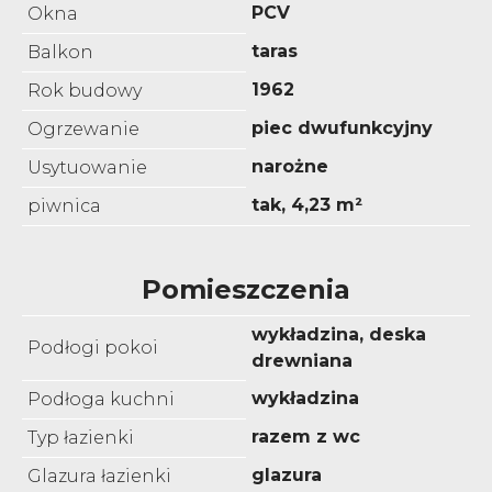
PCV
Okna
taras
Balkon
1962
Rok budowy
piec dwufunkcyjny
Ogrzewanie
narożne
Usytuowanie
tak, 4,23 m²
piwnica
Pomieszczenia
wykładzina, deska
Podłogi pokoi
drewniana
wykładzina
Podłoga kuchni
razem z wc
Typ łazienki
glazura
Glazura łazienki