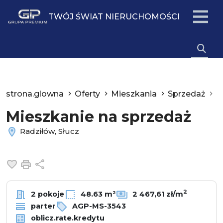
TWÓJ ŚWIAT NIERUCHOMOŚCI
strona.glowna
Oferty
Mieszkania
Sprzedaż
R
Mieszkanie na sprzedaż
Radziłów, Słucz
Dodaj do ulubionych
Drukuj
Udostępnij
2
2 pokoje
48.63 m²
2 467,61 zł/m
parter
AGP-MS-3543
oblicz.rate.kredytu