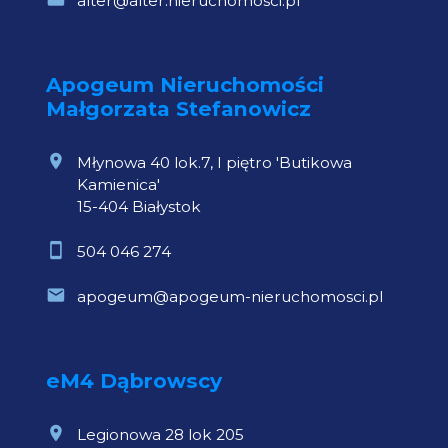
alter@alter.nieruchomosci.pl
Apogeum Nieruchomości
Małgorzata Stefanowicz
Młynowa 40 lok.7, I piętro 'Butikowa
Kamienica'
15-404 Białystok
504 046 274
apogeum@apogeum-nieruchomosci.pl
eM4 Dąbrowscy
Legionowa 28 lok 205