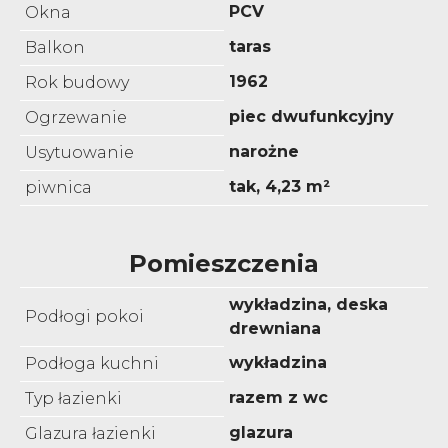
PCV
Okna
taras
Balkon
1962
Rok budowy
piec dwufunkcyjny
Ogrzewanie
narożne
Usytuowanie
tak, 4,23 m²
piwnica
Pomieszczenia
wykładzina, deska
Podłogi pokoi
drewniana
wykładzina
Podłoga kuchni
razem z wc
Typ łazienki
glazura
Glazura łazienki