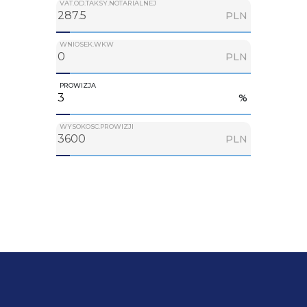
VAT.OD.TAKSY.NOTARIALNEJ
PLN
WNIOSEK.WKW
PLN
PROWIZJA
%
WYSOKOSC.PROWIZJI
PLN