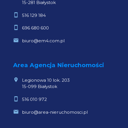
15-281 Białystok
516 129 184
696 680 600
biuro@em4.com.pl
Area Agencja Nieruchomości
Legionowa 10 lok. 203
15-099 Białystok
516 010 972
biuro@area-nieruchomosci.pl