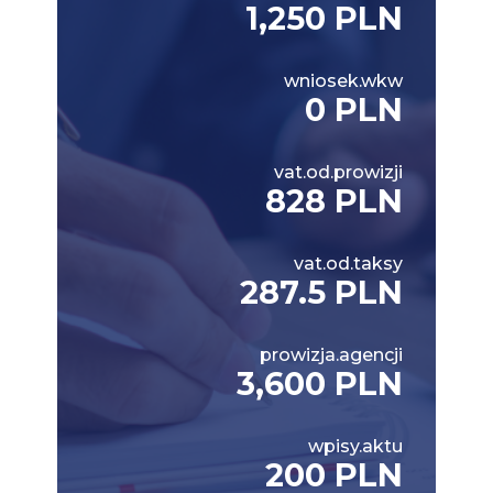
1,250 PLN
wniosek.wkw
0 PLN
vat.od.prowizji
828 PLN
vat.od.taksy
287.5 PLN
prowizja.agencji
3,600 PLN
wpisy.aktu
200 PLN