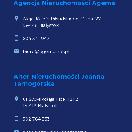
Agencja Nieruchomości Agema
Aleja Józefa Piłsudskiego 36 lok. 27
15-446 Białystok
604 341 947
biuro@agema.net.pl
Alter Nieruchomości Joanna
Tarnogórska
ul. Św.Mikołaja 1 lok. 12 i 21
15-419 Białystok
502 764 333