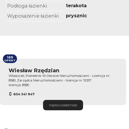
terakota
Podłoga łazienki
prysznic
Wyposażenie łazienki
169
OFERT
Wiesław Rzędzian
Właściciel, Pośrednik W Obrocie Nieruchomościami - Licencja nr
8580, Zarządca Nieruchomościami - licencja nr 15357
licencja: 8580
604 341 947
napisz.wiadomosc