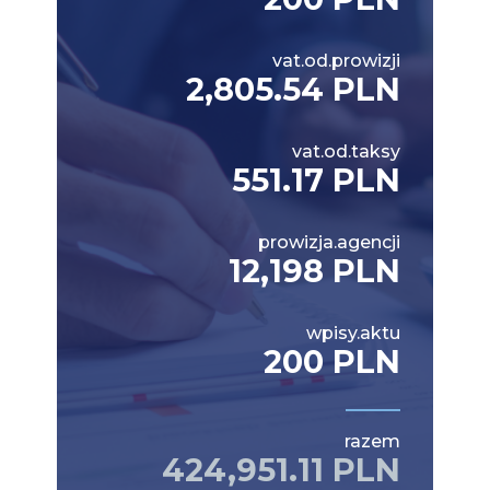
vat.od.prowizji
2,805.54 PLN
vat.od.taksy
551.17 PLN
prowizja.agencji
12,198 PLN
wpisy.aktu
200 PLN
razem
424,951.11 PLN