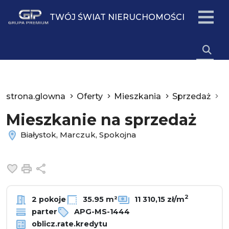
TWÓJ ŚWIAT NIERUCHOMOŚCI
strona.glowna
Oferty
Mieszkania
Sprzedaż
B
Mieszkanie na sprzedaż
Białystok, Marczuk, Spokojna
Dodaj do ulubionych
Drukuj
Udostępnij
2
2 pokoje
35.95 m²
11 310,15 zł/m
parter
APG-MS-1444
oblicz.rate.kredytu