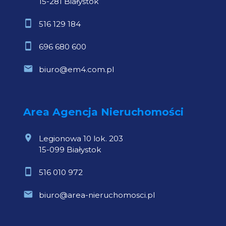
15-281 Białystok
516 129 184
696 680 600
biuro@em4.com.pl
Area Agencja Nieruchomości
Legionowa 10 lok. 203
15-099 Białystok
516 010 972
biuro@area-nieruchomosci.pl