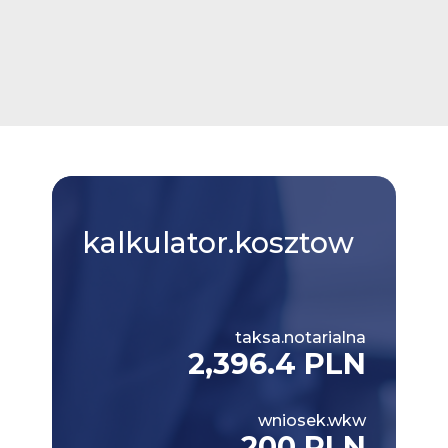
kalkulator.kosztow
taksa.notarialna
2,396.4 PLN
wniosek.wkw
200 PLN