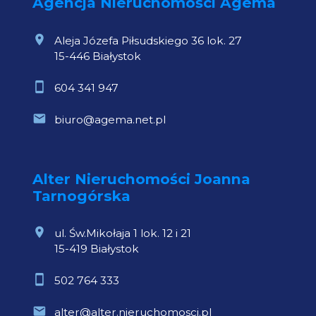
Agencja Nieruchomości Agema
Aleja Józefa Piłsudskiego 36 lok. 27
15-446 Białystok
604 341 947
biuro@agema.net.pl
Alter Nieruchomości Joanna
Tarnogórska
ul. Św.Mikołaja 1 lok. 12 i 21
15-419 Białystok
502 764 333
alter@alter.nieruchomosci.pl