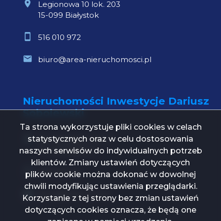
Legionowa 10 lok. 203
15-099 Białystok
516 010 972
biuro@area-nieruchomosci.pl
Nieruchomości Inwestycje Dariusz
Sobolewski
Ta strona wykorzystuje pliki cookies w celach
statystycznych oraz w celu dostosowania
Św. Mikołaja 1 lok. 21
15-419 Białystok
naszych serwisów do indywidualnych potrzeb
klientów. Zmiany ustawień dotyczących
739 000 112
plików cookie można dokonać w dowolnej
chwili modyfikując ustawienia przeglądarki.
biuro@ni24.com.pl
Korzystanie z tej strony bez zmian ustawień
dotyczących cookies oznacza, że będą one