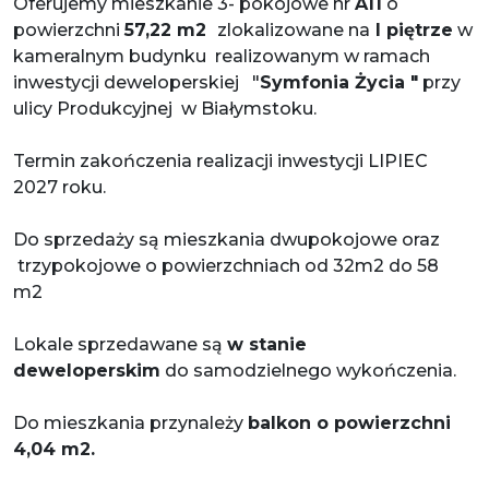
Oferujemy mieszkanie 3- pokojowe nr
A11
o
powierzchni
57,22
m2
zlokalizowane na
I piętrze
w
kameralnym budynku realizowanym w ramach
inwestycji deweloperskiej "
Symfonia Życia "
przy
ulicy Produkcyjnej w Białymstoku.
Termin zakończenia realizacji inwestycji LIPIEC
2027 roku.
Do sprzedaży są mieszkania dwupokojowe oraz
trzypokojowe o powierzchniach od 32m2 do 58
m2
Lokale sprzedawane są
w stanie
deweloperskim
do samodzielnego wykończenia.
Do mieszkania przynależy
balkon o powierzchni
4,04 m2.