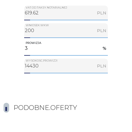
VAT.OD.TAKSY.NOTARIALNEJ
PLN
WNIOSEK.WKW
PLN
PROWIZJA
%
WYSOKOSC.PROWIZJI
PLN
PODOBNE.OFERTY