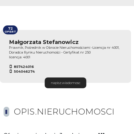
72
OFERT
Małgorzata Stefanowicz
Prawnik, Pośrednik w Obrocie Nieruchomościami -Licencja nr 4001,
Doradca Rynku Nieruchomości - Certyfikat nr 250
licencja: 4001
857424016
504046274
napisz.wiadomosc
OPIS.NIERUCHOMOSCI