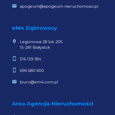
apogeum@apogeum-nieruchomosci.pl
eM4 Dąbrowscy
Legionowa 28 lok 205
15-281 Białystok
516 129 184
696 680 600
biuro@em4.com.pl
Area Agencja Nieruchomości