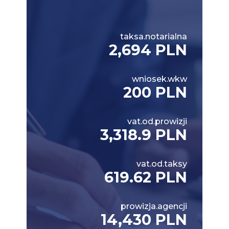
taksa.notarialna
2,694 PLN
wniosek.wkw
200 PLN
vat.od.prowizji
3,318.9 PLN
vat.od.taksy
619.62 PLN
prowizja.agencji
14,430 PLN