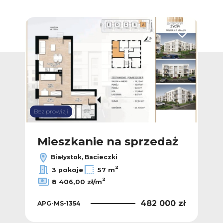
Dodaj do ulubionych
Dodaj do ulub
Bez prowizji
Bez p
ż
Mieszkanie na sprzedaż
M
Białystok, Bacieczki
2
2
/m
3 pokoje
57 m
2
8 406,00 zł/m
 zł
APG
482 000 zł
APG-MS-1354