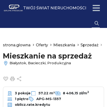
TWÓJ ŚWIAT NIERUCHOMOŚCI
strona.glowna
Oferty
Mieszkania
Sprzedaż
B
Mieszkanie na sprzedaż
Białystok, Bacieczki, Produkcyjna
Dodaj do ulubionych
Drukuj
Udostępnij
2
3 pokoje
57.22 m²
8 406,15 zł/m
1 piętro
APG-MS-1357
oblicz.rate.kredytu