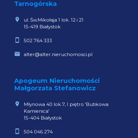
Tarnogórska
ul. Św.Mikołaja 1 lok. 12 i 21
15-419 Białystok
502 764 333
alter@alter.nieruchomosci.pl
Apogeum Nieruchomości
Małgorzata Stefanowicz
Młynowa 40 lok.7, I piętro 'Butikowa
Kamienica'
15-404 Białystok
504 046 274