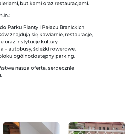
aleriami, butikami oraz restauracjami.
.in.:
o Parku Planty i Pałacu Branickich,
ów znajdują się kawiarnie, restauracje,
ie oraz instytucje kultury,
a – autobusy, ścieżki rowerowe,
bloku ogólnodostępny parking.
ństwa nasza oferta, serdecznie
.