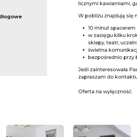
licznymi kawiarniami, g
W pobliżu znajdują się m
odłogowe
10 minut spacerem d
w zasięgu kilku krok
sklepy, teatr, uczeln
świetna komunikacj
bezpośrednio przy 
Jeśli zainteresowała Pa
zapraszam do kontaktu
Oferta na wyłączność.