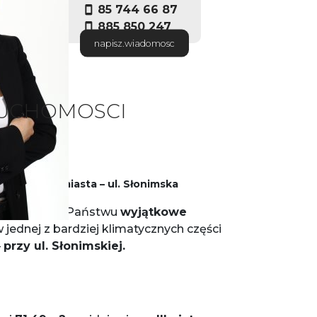
85 744 66 87
885 850 247
napisz.wiadomosc
RUCHOMOSCI
w Centrum miasta – ul. Słonimska
rezentować Państwu
wyjątkowe
jednej z bardziej klimatycznych części
–
przy ul. Słonimskiej.