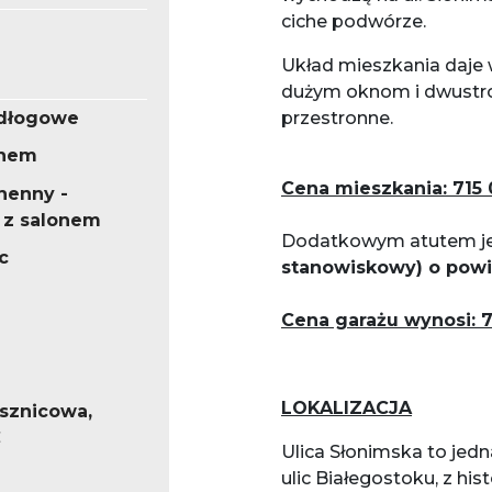
ciche podwórze.
Układ mieszkania daje w
dużym oknom i dwustron
odłogowe
przestronne.
knem
Cena mieszkania: 715 
henny -
 z salonem
Dodatkowym atutem j
c
stanowiskowy) o powi
Cena garażu wynosi: 
LOKALIZACJA
ysznicowa,
C
Ulica Słonimska to jedn
ulic Białegostoku, z his