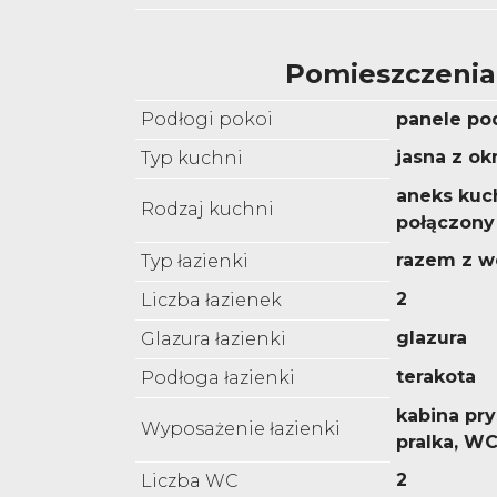
Pomieszczenia
Podłogi pokoi
panele p
jasna z o
Typ kuchni
aneks kuc
Rodzaj kuchni
połączony
razem z w
Typ łazienki
2
Liczba łazienek
glazura
Glazura łazienki
terakota
Podłoga łazienki
kabina pr
Wyposażenie łazienki
pralka, W
2
Liczba WC