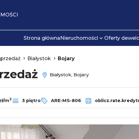
OMOŚCI
Strona główna
Nieruchomości
Oferty dewel
Sprzedaż
Białystok
Bojary
przedaż
Białystok, Bojary
2
zł/m
3 piętro
ARE-MS-806
oblicz.rate.kredyt