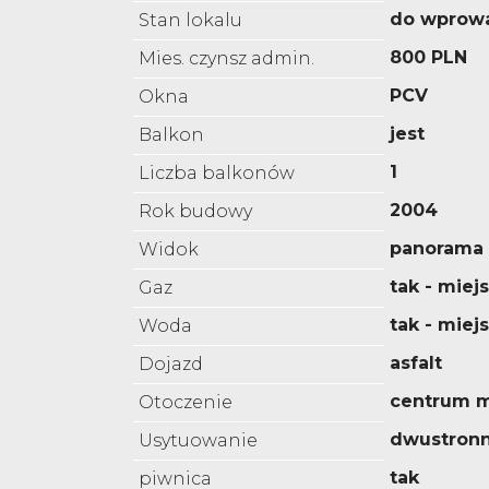
do wprow
Stan lokalu
800 PLN
Mies. czynsz admin.
PCV
Okna
jest
Balkon
1
Liczba balkonów
2004
Rok budowy
panorama 
Widok
tak - miejs
Gaz
tak - miej
Woda
asfalt
Dojazd
centrum m
Otoczenie
dwustron
Usytuowanie
tak
piwnica