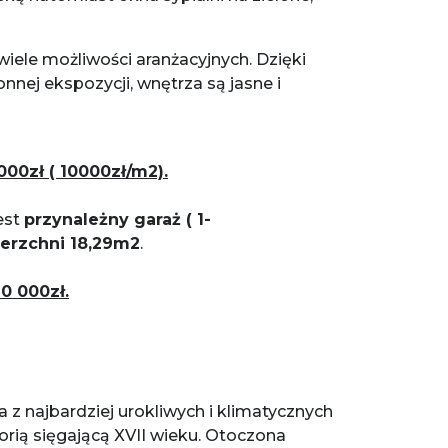
iele możliwości aranżacyjnych. Dzięki
nej ekspozycji, wnętrza są jasne i
000zł ( 10000zł/m2).
est
przynależny garaż ( 1-
erzchni 18,29m2
.
70 000zł
.
a z najbardziej urokliwych i klimatycznych
torią sięgającą XVII wieku. Otoczona