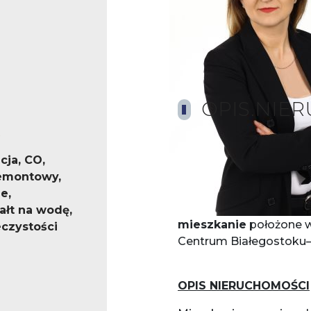
OPIS.NIE
cja, CO,
emontowy,
Klimatyczne mieszkanie 
e,
Mam przyjemność zap
ałt na wodę,
mieszkanie
położone w 
czystości
Centrum Białegostoku
OPIS NIERUCHOMOŚCI