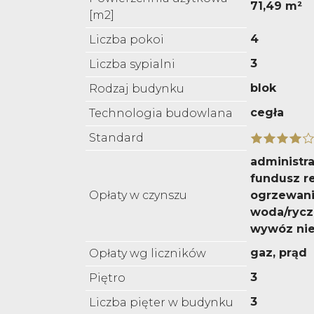
71,49 m²
[m2]
4
Liczba pokoi
3
Liczba sypialni
blok
Rodzaj budynku
cegła
Technologia budowlana
Standard
administra
fundusz r
Opłaty w czynszu
ogrzewani
woda/rycz
wywóz nie
gaz, prąd
Opłaty wg liczników
3
Piętro
3
Liczba pięter w budynku