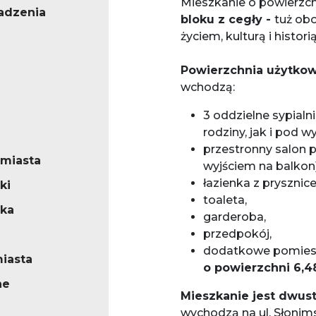
Mieszkanie o powierzc
adzenia
bloku z cegły -
tuż obo
życiem, kulturą i historią
Powierzchnia użytkowa
wchodzą:
3 oddzielne sypialni
rodziny, jak i pod w
przestronny salon
miasta
wyjściem na balkon)
łazienka z prysznic
ki
toaleta,
ska
garderoba,
przedpokój,
dodatkowe pomiesz
iasta
o powierzchni 6,
ne
Mieszkanie jest dwus
wychodzą na ul. Słonims