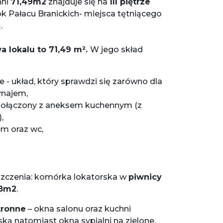
hni
71,49m2
znajduje się na
III piętrze
k Pałacu Branickich- miejsca tętniącego
.
 lokalu to 71,49 m².
W jego skład
e - układ, który sprawdzi się zarówno dla
ynajem,
 połączony z aneksem kuchennym (z
,
em oraz wc,
czenia: komórka lokatorska w
piwnicy
48m2
.
tronne
– okna salonu oraz kuchni
ką natomiast okna sypialni na zielone,