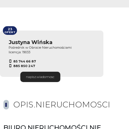
23
OFERT
Justyna Wińska
Pośrednik w Obrocie Nieruchomościami
licencja: 19033
85 744 66 87
885 850 247
napisz.wiadomosc
OPIS.NIERUCHOMOSCI
BIURO NIERUCHOMOŚCI NIE