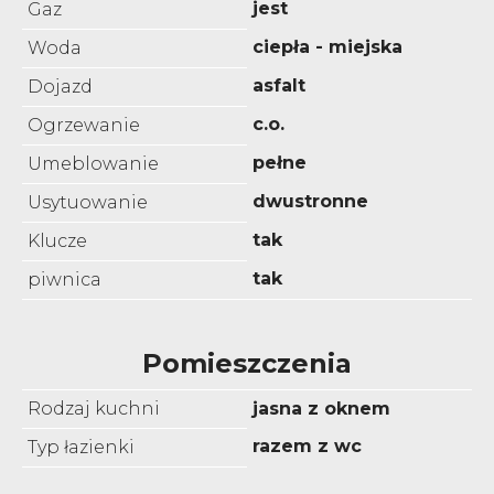
jest
Gaz
ciepła - miejska
Woda
asfalt
Dojazd
c.o.
Ogrzewanie
pełne
Umeblowanie
dwustronne
Usytuowanie
tak
Klucze
tak
piwnica
Pomieszczenia
Rodzaj kuchni
jasna z oknem
razem z wc
Typ łazienki