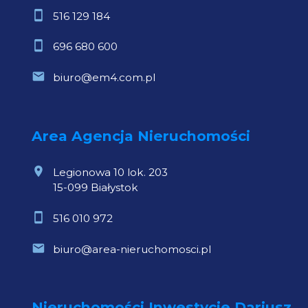
516 129 184
696 680 600
biuro@em4.com.pl
Area Agencja Nieruchomości
Legionowa 10 lok. 203
15-099 Białystok
516 010 972
biuro@area-nieruchomosci.pl
Nieruchomości Inwestycje Dariusz