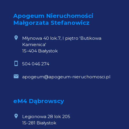
Apogeum Nieruchomości
Małgorzata Stefanowicz
Młynowa 40 lok.7, I piętro 'Butikowa
Kamienica'
15-404 Białystok
504 046 274
apogeum@apogeum-nieruchomosci.pl
eM4 Dąbrowscy
Legionowa 28 lok 205
15-281 Białystok