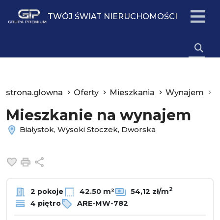
TWÓJ ŚWIAT NIERUCHOMOŚCI
strona.glowna
Oferty
Mieszkania
Wynajem
B
Mieszkanie na wynajem
Białystok, Wysoki Stoczek, Dworska
Dodaj do ulubionych
Drukuj
Udostępnij
2
2 pokoje
42.50 m²
54,12 zł/m
4 piętro
ARE-MW-782