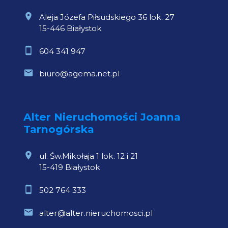
Aleja Józefa Piłsudskiego 36 lok. 27
15-446 Białystok
604 341 947
biuro@agema.net.pl
Alter Nieruchomości Joanna
Tarnogórska
ul. Św.Mikołaja 1 lok. 12 i 21
15-419 Białystok
502 764 333
alter@alter.nieruchomosci.pl