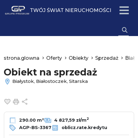
TWÓJ ŚWIAT NIERUCHOMOŚCI
strona.glowna
Oferty
Obiekty
Sprzedaż
Biał
Obiekt na sprzedaż
Białystok, Białostoczek, Sitarska
Dodaj do ulubionych
Drukuj
Udostępnij
2
290.00 m²
4 827,59 zł/m
AGP-BS-3367
oblicz.rate.kredytu