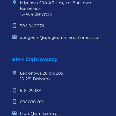
Młynowa 40 lok.7, I piętro 'Butikowa
Kamienica'
15-404 Białystok
504 046 274
apogeum@apogeum-nieruchomosci.pl
eM4 Dąbrowscy
Legionowa 28 lok 205
15-281 Białystok
516 129 184
696 680 600
biuro@em4.com.pl