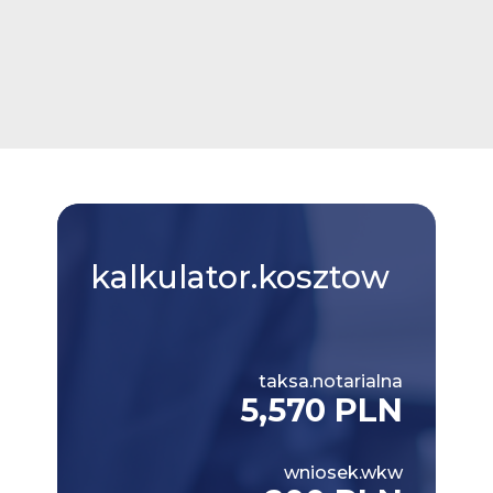
kalkulator.kosztow
taksa.notarialna
5,570 PLN
wniosek.wkw