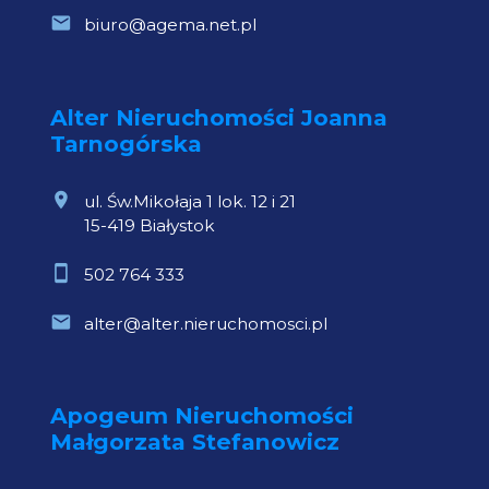
biuro@agema.net.pl
Alter Nieruchomości Joanna
Tarnogórska
ul. Św.Mikołaja 1 lok. 12 i 21
15-419 Białystok
502 764 333
alter@alter.nieruchomosci.pl
Apogeum Nieruchomości
Małgorzata Stefanowicz