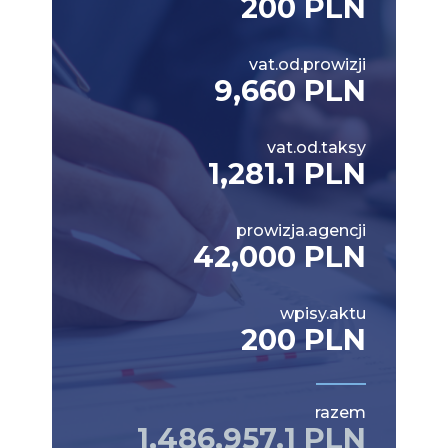
200 PLN
vat.od.prowizji
9,660 PLN
vat.od.taksy
1,281.1 PLN
prowizja.agencji
42,000 PLN
wpisy.aktu
200 PLN
razem
1,486,957.1 PLN