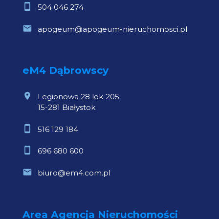
504 046 274
apogeum@apogeum-nieruchomosci.pl
eM4 Dąbrowscy
Legionowa 28 lok 205
15-281 Białystok
516 129 184
696 680 600
biuro@em4.com.pl
Area Agencja Nieruchomości