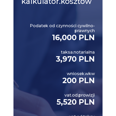
kalkulator.kosztow
Podatek od czynności cywilno-
prawnych
16,000 PLN
taksa.notarialna
3,970 PLN
wniosek.wkw
200 PLN
vat.od.prowizji
5,520 PLN