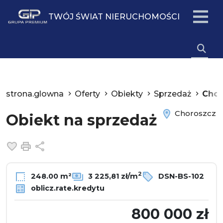
TWÓJ ŚWIAT NIERUCHOMOŚCI
strona.glowna
Oferty
Obiekty
Sprzedaż
Chor
Choroszcz
Obiekt na sprzedaż
Dodaj do ulubionych
Drukuj
Udostępnij
2
248.00 m²
3 225,81 zł/m
DSN-BS-102
oblicz.rate.kredytu
800 000 zł