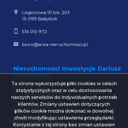
Legionowa 10 lok. 203
15-099 Białystok
516 010 972
biuro@area-nieruchomosci.pl
Nieruchomości Inwestycje Dariusz
Sobolewski
Ta strona wykorzystuje pliki cookies w celach
statystycznych oraz w celu dostosowania
Św. Mikołaja 1 lok. 21
15-419 Białystok
naszych serwisów do indywidualnych potrzeb
klientów. Zmiany ustawień dotyczących
739 000 112
plików cookie można dokonać w dowolnej
chwili modyfikując ustawienia przeglądarki.
biuro@ni24.com.pl
Korzystanie z tej strony bez zmian ustawień