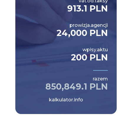
vat.od.taksy
913.1 PLN
prowizja.agencji
24,000 PLN
wpisy.aktu
200 PLN
razem
850,849.1 PLN
kalkulator.info