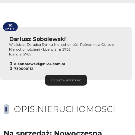
10
OFERT
Dariusz Sobolewski
Wlaściciel, Doradca Rynku Nieruchomości, Pośrednik w Obrocie
Nieruchomościami - Licencja nr 2705
licencja: 2705
d.sobolewski@ni24.com.pl
739000112
napisz.wiadomosc
OPIS.NIERUCHOMOSCI
Na sprzedaż: Nowoczesna