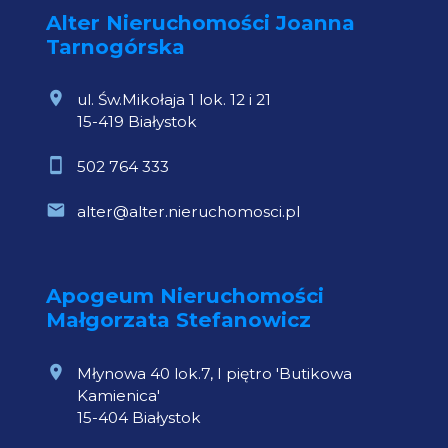
Alter Nieruchomości Joanna
Tarnogórska
ul. Św.Mikołaja 1 lok. 12 i 21
15-419 Białystok
502 764 333
alter@alter.nieruchomosci.pl
Apogeum Nieruchomości
Małgorzata Stefanowicz
Młynowa 40 lok.7, I piętro 'Butikowa
Kamienica'
15-404 Białystok