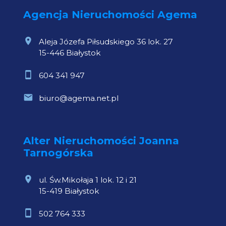
Agencja Nieruchomości Agema
Aleja Józefa Piłsudskiego 36 lok. 27
15-446 Białystok
604 341 947
biuro@agema.net.pl
Alter Nieruchomości Joanna
Tarnogórska
ul. Św.Mikołaja 1 lok. 12 i 21
15-419 Białystok
502 764 333