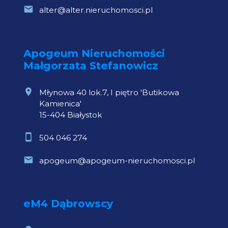
alter@alter.nieruchomosci.pl
Apogeum Nieruchomości
Małgorzata Stefanowicz
Młynowa 40 lok.7, I piętro 'Butikowa
Kamienica'
15-404 Białystok
504 046 274
apogeum@apogeum-nieruchomosci.pl
eM4 Dąbrowscy