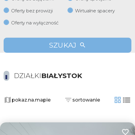
Oferty bez prowizji
Wirtualne spacery
Oferty na wyłączność
SZUKAJ
DZIAŁKI
BIAŁYSTOK
pokaz.na.mapie
sortowanie
tabela
list
Dodaj