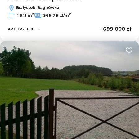
Białystok, Bagnówka
2
2
1 911 m
365,78 zł/m
699 000 zł
APG-GS-1150
Dodaj