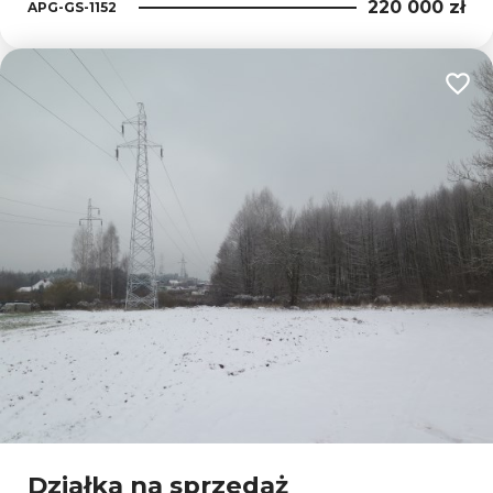
220 000 zł
APG-GS-1152
Dodaj
Działka na sprzedaż