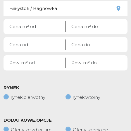
RYNEK
rynek.pierwotny
rynek.wtorny
DODATKOWE.OPCJE
Oferty ze zdjęciami
Oferty specjalne