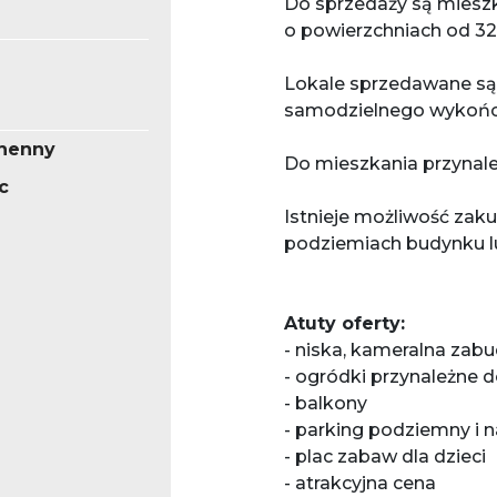
Do sprzedaży są miesz
o powierzchniach od 
Lokale sprzedawane s
samodzielnego wykońc
henny
Do mieszkania przynal
c
Istnieje możliwość zak
podziemiach budynku l
Atuty oferty:
- niska, kameralna za
- ogródki przynależne 
- balkony
- parking podziemny i 
- plac zabaw dla dzieci
- atrakcyjna cena