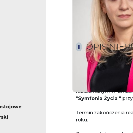
OPIS.NIE
Oferujemy mieszkanie 
47,37
m2
zlokalizowan
realizowanym w ramac
"
Symfonia Życia "
przy
ostojowe
Termin zakończenia rea
ski
roku.