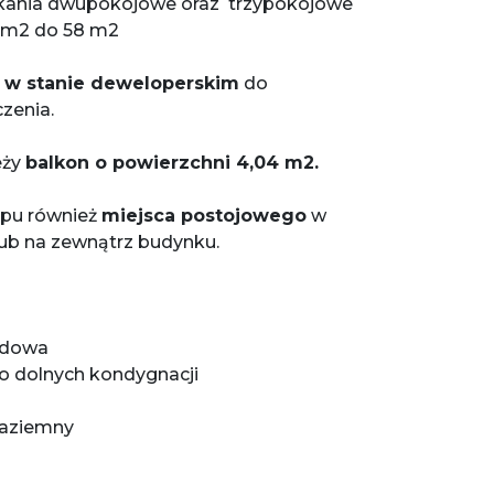
kania dwupokojowe oraz trzypokojowe
32m2 do 58 m2
ą
w stanie deweloperskim
do
zenia.
eży
balkon o powierzchni 4,04 m2.
upu również
miejsca postojowego
w
ub na zewnątrz budynku.
budowa
do dolnych kondygnacji
naziemny