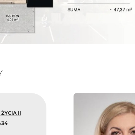
Y
ŻYCIA II
434