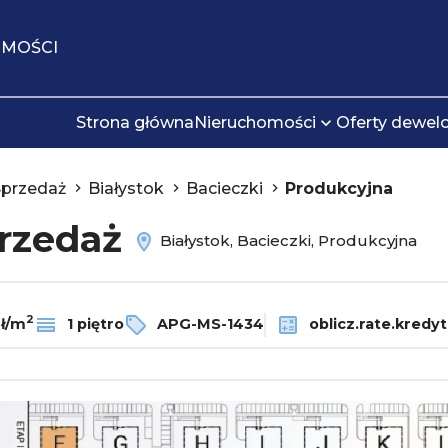
OMOŚCI
Strona główna
Nieruchomości
Oferty dewel
Sprzedaż
Białystok
Bacieczki
Produkcyjna
przedaż
Białystok, Bacieczki, Produkcyjna
2
zł/m
1 piętro
APG-MS-1434
oblicz.rate.kredy