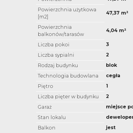
Powierzchnia użytkowa
47,37 m²
[m2]
Powierzchnia
4,04 m²
balkonów/tarasów
3
Liczba pokoi
2
Liczba sypialni
blok
Rodzaj budynku
cegła
Technologia budowlana
1
Piętro
2
Liczba pięter w budynku
miejsce p
Garaż
deweloper
Stan lokalu
jest
Balkon