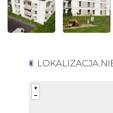
LOKALIZACJA.N
+
−