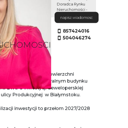
Doradca Rynku
Nieruchomości -
Certyfikat nr 250
napisz.wiadomosc
licencja: 4001
857424016
504046274
RUCHOMOSCI
3- pokojowe nr
F
7
o powierzchni
e na
I piętrze
w kameralnym budynku
h
II ETAPU
inwestycji deweloperskiej
 ulicy Produkcyjnej w Białymstoku.
lizacji inwestycji to przełom 2027/2028