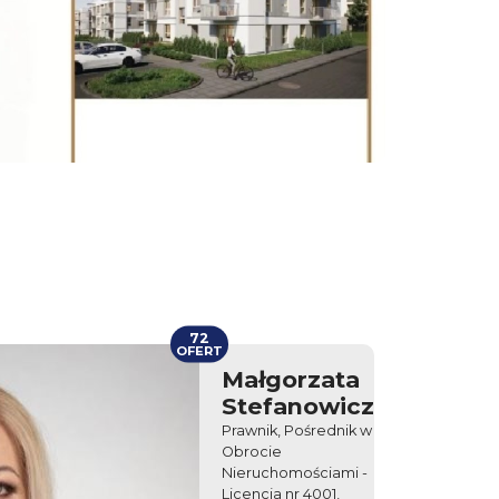
72
OFERT
Małgorzata
Stefanowicz
Prawnik, Pośrednik w
Obrocie
Nieruchomościami -
Licencja nr 4001,