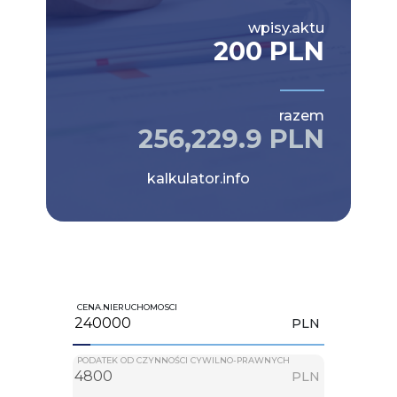
wpisy.aktu
200 PLN
razem
256,229.9 PLN
kalkulator.info
CENA.NIERUCHOMOSCI
PLN
PODATEK OD CZYNNOŚCI CYWILNO-PRAWNYCH
PLN