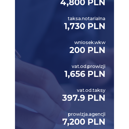
4,800 PLN
taksa.notarialna
1,730 PLN
wniosek.wkw
200 PLN
vat.od.prowizji
1,656 PLN
vat.od.taksy
397.9 PLN
prowizja.agencji
7,200 PLN