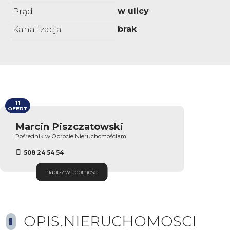
w ulicy
Prąd
brak
Kanalizacja
11
OFERT
Marcin Piszczatowski
Pośrednik w Obrocie Nieruchomościami
508 24 54 54
napisz.wiadomosc
OPIS.NIERUCHOMOSCI