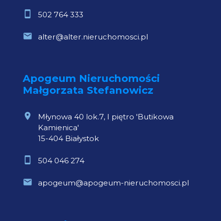
502 764 333
alter@alter.nieruchomosci.pl
Apogeum Nieruchomości
Małgorzata Stefanowicz
Młynowa 40 lok.7, I piętro 'Butikowa
Kamienica'
15-404 Białystok
504 046 274
apogeum@apogeum-nieruchomosci.pl