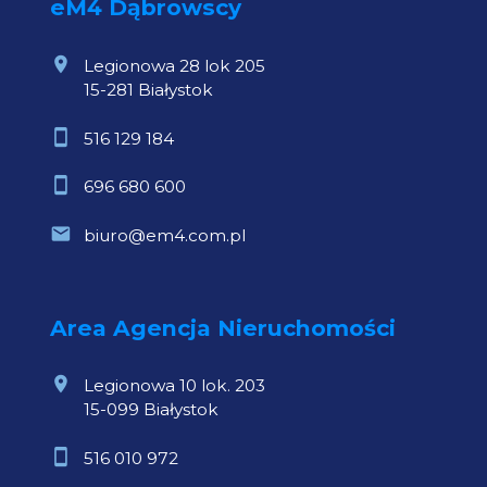
eM4 Dąbrowscy
Legionowa 28 lok 205
15-281 Białystok
516 129 184
696 680 600
biuro@em4.com.pl
Area Agencja Nieruchomości
Legionowa 10 lok. 203
15-099 Białystok
516 010 972