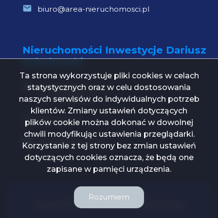
biuro@area-nieruchomosci.pl
Nieruchomości Inwestycje Dariusz
Sobolewski
Ta strona wykorzystuje pliki cookies w celach
statystycznych oraz w celu dostosowania
Św. Mikołaja 1 lok. 21
15-419 Białystok
naszych serwisów do indywidualnych potrzeb
klientów. Zmiany ustawień dotyczących
739 000 112
plików cookie można dokonać w dowolnej
chwili modyfikując ustawienia przeglądarki.
biuro@ni24.com.pl
Korzystanie z tej strony bez zmian ustawień
dotyczących cookies oznacza, że będą one
zapisane w pamięci urządzenia.
Grupa Premium © 2026
Rozumiem
Program dla biur nieruchomości
Galactica Virgo