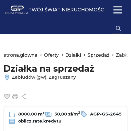
TWÓJ ŚWIAT NIERUCHOMOŚCI
strona.glowna
Oferty
Działki
Sprzedaż
Zabłu
Działka na sprzedaż
Zabłudów (gw), Zagruszany
Dodaj do ulubionych
Drukuj
Udostępnij
2
8000.00 m²
30,00 zł/m
AGP-GS-2645
oblicz.rate.kredytu