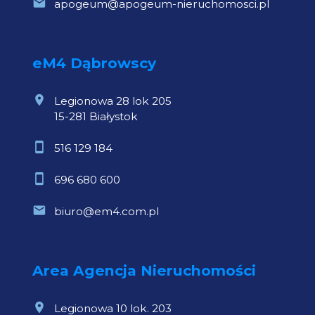
apogeum@apogeum-nieruchomosci.pl
eM4 Dąbrowscy
Legionowa 28 lok 205
15-281 Białystok
516 129 184
696 680 600
biuro@em4.com.pl
Area Agencja Nieruchomości
Legionowa 10 lok. 203