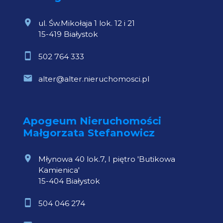
ul. Św.Mikołaja 1 lok. 12 i 21
15-419 Białystok
502 764 333
alter@alter.nieruchomosci.pl
Apogeum Nieruchomości
Małgorzata Stefanowicz
Młynowa 40 lok.7, I piętro 'Butikowa
Kamienica'
15-404 Białystok
504 046 274