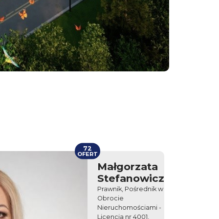
72
OFERT
Małgorzata
Stefanowicz
Prawnik, Pośrednik w
Obrocie
Nieruchomościami -
Licencja nr 4001,