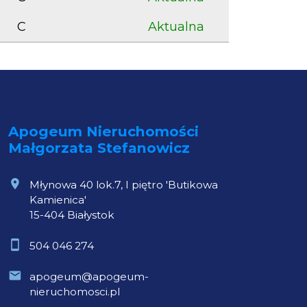
C
Aktualna
Apogeum Nieruchomości
Małgorzata Stefanowicz
Młynowa 40 lok.7, I piętro 'Butikowa
Kamienica'
15-404 Białystok
504 046 274
apogeum@apogeum-
nieruchomosci.pl