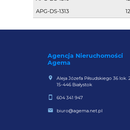
APG-DS-1313
1
Agencja Nieruchomości
Agema
Aleja Józefa Piłsudskiego 36 lok. 
15-446 Białystok
604 341 947
biuro@agema.net.pl