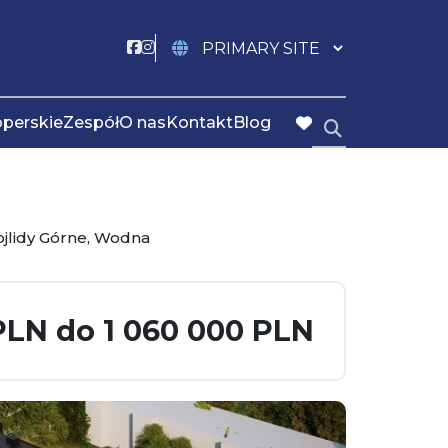
Social link
Social link
operskie
Zespół
O nas
Kontakt
Blog
favorite
ojlidy Górne, Wodna
PLN do 1 060 000 PLN