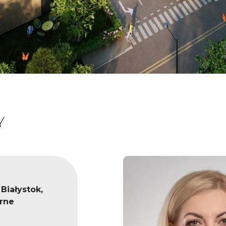
Y
 Białystok,
órne