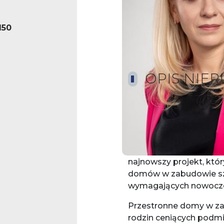
150
OPIS.NIE
"KWITNĄCE OGRODY D
to inwestycja, która po
spokojnym osiedlu Dojl
najnowszy projekt, który
domów w zabudowie sz
wymagających nowoczesn
Przestronne domy w za
rodzin ceniących podmiej