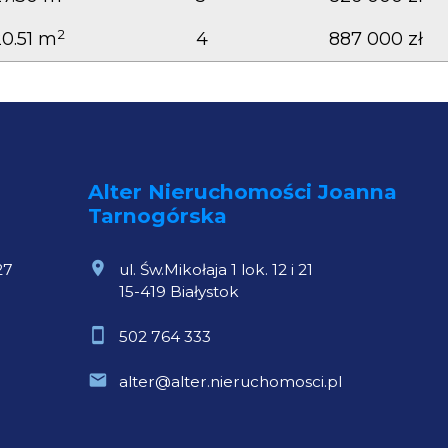
2
20.51 m
4
887 000 zł
Alter Nieruchomości Joanna
Tarnogórska
27
ul. Św.Mikołaja 1 lok. 12 i 21
15-419 Białystok
502 764 333
alter@alter.nieruchomosci.pl