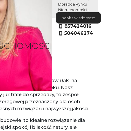
Doradca Rynku
Nieruchomości -
Certyfikat nr 250
napisz.wiadomosc
857424016
504046274
RUCHOMOSCI
OJLIDZKIE"
wstaje w otoczeniu lasów i łąk na
idy Górne w Białymstoku. Nasz
 już trafił do sprzedaży, to zespół
eregowej przeznaczony dla osób
ych rozwiązań i najwyższej jakości.
budowie to idealne rozwiązanie dla
ski spokój i bliskość natury, ale