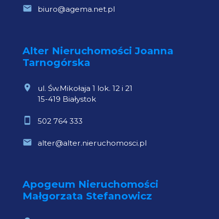
biuro@agema.net.pl
Alter Nieruchomości Joanna
Tarnogórska
ul. Św.Mikołaja 1 lok. 12 i 21
15-419 Białystok
502 764 333
alter@alter.nieruchomosci.pl
Apogeum Nieruchomości
Małgorzata Stefanowicz