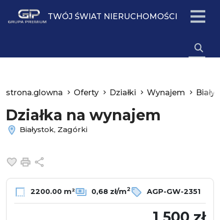
TWÓJ ŚWIAT NIERUCHOMOŚCI
strona.glowna
Oferty
Działki
Wynajem
Biały
Działka na wynajem
Białystok, Zagórki
Dodaj do ulubionych
Drukuj
Udostępnij
2
2200.00 m²
0,68 zł/m
AGP-GW-2351
1 500 zł