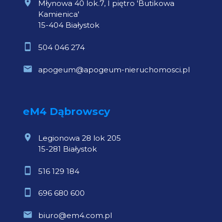
Młynowa 40 lok.7, I piętro 'Butikowa
Kamienica'
15-404 Białystok
504 046 274
apogeum@apogeum-nieruchomosci.pl
eM4 Dąbrowscy
Legionowa 28 lok 205
15-281 Białystok
516 129 184
696 680 600
biuro@em4.com.pl