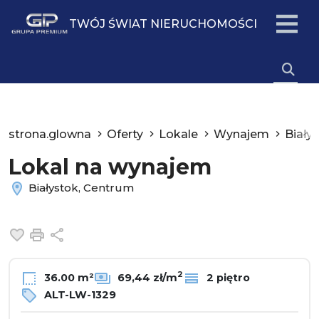
TWÓJ ŚWIAT NIERUCHOMOŚCI
strona.glowna
Oferty
Lokale
Wynajem
Biały
Lokal na wynajem
Białystok, Centrum
Dodaj do ulubionych
Drukuj
Udostępnij
2
36.00 m²
69,44 zł/m
2 piętro
ALT-LW-1329