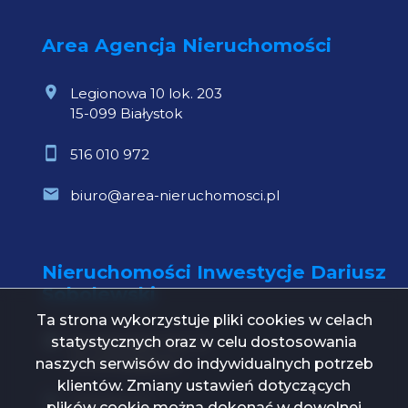
Area Agencja Nieruchomości
Legionowa 10 lok. 203
15-099 Białystok
516 010 972
biuro@area-nieruchomosci.pl
Nieruchomości Inwestycje Dariusz
Sobolewski
Ta strona wykorzystuje pliki cookies w celach
statystycznych oraz w celu dostosowania
Św. Mikołaja 1 lok. 21
15-419 Białystok
naszych serwisów do indywidualnych potrzeb
klientów. Zmiany ustawień dotyczących
739 000 112
plików cookie można dokonać w dowolnej