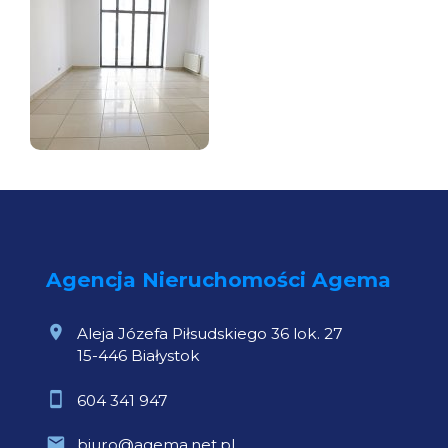
Agencja Nieruchomości Agema
Aleja Józefa Piłsudskiego 36 lok. 27
15-446 Białystok
604 341 947
biuro@agema.net.pl