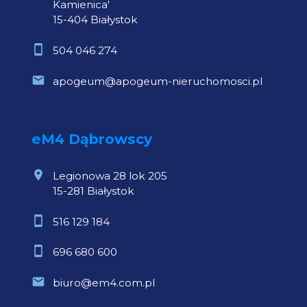
Kamienica'
15-404 Białystok
504 046 274
apogeum@apogeum-nieruchomosci.pl
eM4 Dąbrowscy
Legionowa 28 lok 205
15-281 Białystok
516 129 184
696 680 600
biuro@em4.com.pl