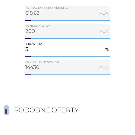
VAT.OD.TAKSY.NOTARIALNEJ
PLN
WNIOSEK.WKW
PLN
PROWIZJA
%
WYSOKOSC.PROWIZJI
PLN
PODOBNE.OFERTY