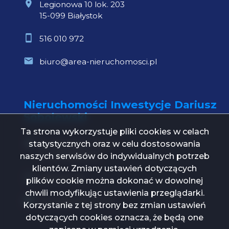
Legionowa 10 lok. 203
15-099 Białystok
516 010 972
biuro@area-nieruchomosci.pl
Nieruchomości Inwestycje Dariusz
Sobolewski
Ta strona wykorzystuje pliki cookies w celach
statystycznych oraz w celu dostosowania
Św. Mikołaja 1 lok. 21
15-419 Białystok
naszych serwisów do indywidualnych potrzeb
klientów. Zmiany ustawień dotyczących
739 000 112
plików cookie można dokonać w dowolnej
chwili modyfikując ustawienia przeglądarki.
biuro@ni24.com.pl
Korzystanie z tej strony bez zmian ustawień
dotyczących cookies oznacza, że będą one