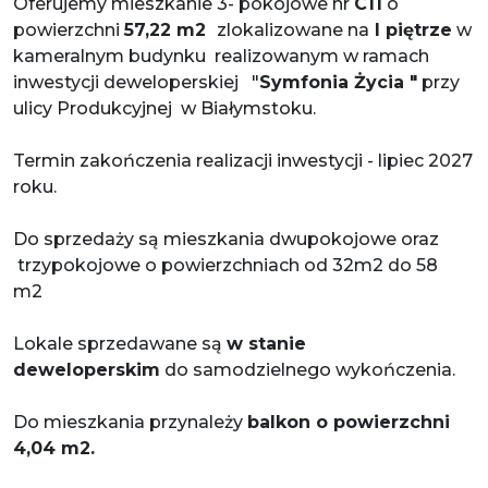
Oferujemy mieszkanie 3- pokojowe nr
C11
o
powierzchni
57,22
m2
zlokalizowane na
I piętrze
w
kameralnym budynku realizowanym w ramach
inwestycji deweloperskiej "
Symfonia Życia "
przy
ulicy Produkcyjnej w Białymstoku.
Termin zakończenia realizacji inwestycji - lipiec 2027
roku.
Do sprzedaży są mieszkania dwupokojowe oraz
trzypokojowe o powierzchniach od 32m2 do 58
m2
Lokale sprzedawane są
w stanie
deweloperskim
do samodzielnego wykończenia.
Do mieszkania przynależy
balkon o powierzchni
4,04 m2.