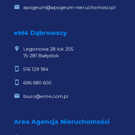
apogeum@apogeum-nieruchomosci.pl
eM4 Dąbrowscy
Legionowa 28 lok 205
15-281 Białystok
516 129 184
696 680 600
biuro@em4.com.pl
Area Agencja Nieruchomości