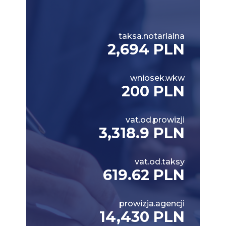
taksa.notarialna
2,694 PLN
wniosek.wkw
200 PLN
vat.od.prowizji
3,318.9 PLN
vat.od.taksy
619.62 PLN
prowizja.agencji
14,430 PLN