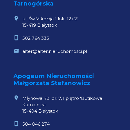
Tarnogórska
ul. Św.Mikołaja 1 lok. 12 i 21
15-419 Białystok
502 764 333
alter@alter.nieruchomosci.pl
Apogeum Nieruchomości
Małgorzata Stefanowicz
Młynowa 40 lok.7, I piętro 'Butikowa
Kamienica'
15-404 Białystok
504 046 274