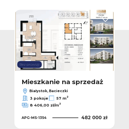
Dodaj do ulubionych
Dodaj do ulub
Bez prowizji
Bez p
ż
Mieszkanie na sprzedaż
M
Białystok, Bacieczki
2
2
/m
3 pokoje
57 m
2
8 406,00 zł/m
 zł
APG
482 000 zł
APG-MS-1354