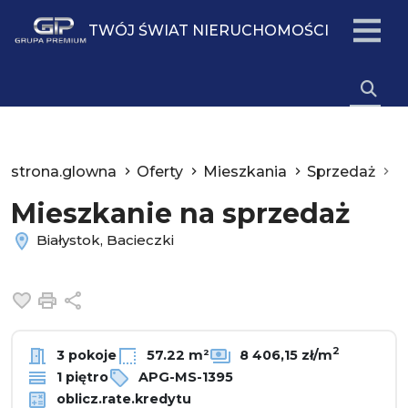
TWÓJ ŚWIAT NIERUCHOMOŚCI
strona.glowna
Oferty
Mieszkania
Sprzedaż
B
Mieszkanie na sprzedaż
Białystok, Bacieczki
Dodaj do ulubionych
Drukuj
Udostępnij
2
3 pokoje
57.22 m²
8 406,15 zł/m
1 piętro
APG-MS-1395
oblicz.rate.kredytu