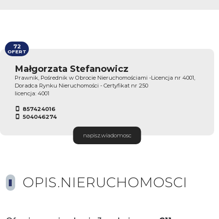
72
OFERT
Małgorzata Stefanowicz
Prawnik, Pośrednik w Obrocie Nieruchomościami -Licencja nr 4001,
Doradca Rynku Nieruchomości - Certyfikat nr 250
licencja: 4001
857424016
504046274
napisz.wiadomosc
OPIS.NIERUCHOMOSCI