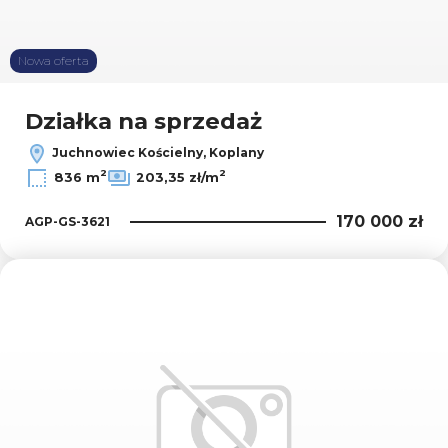
Nowa oferta
Działka na sprzedaż
Juchnowiec Kościelny, Koplany
2
2
836 m
203,35 zł/m
170 000 zł
AGP-GS-3621
Dodaj