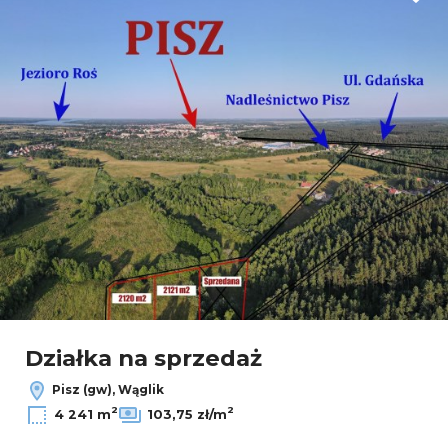
Dodaj
Działka na sprzedaż
Pisz (gw), Wąglik
2
2
4 241 m
103,75 zł/m