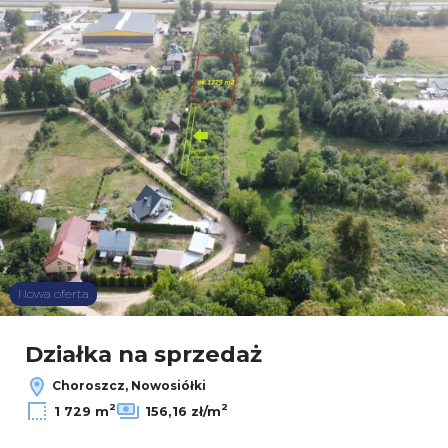
Nowa oferta
Działka na sprzedaż
Choroszcz, Nowosiółki
2
2
1 729 m
156,16 zł/m