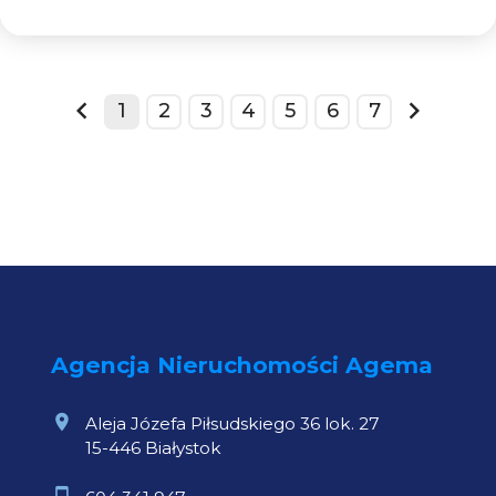
1
2
3
4
5
6
7
prev
next
Agencja Nieruchomości Agema
Aleja Józefa Piłsudskiego 36 lok. 27
15-446 Białystok