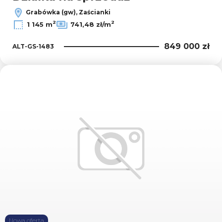
Grabówka (gw), Zaścianki
2
2
1 145 m
741,48 zł/m
849 000 zł
ALT-GS-1483
Dodaj
Nowa oferta