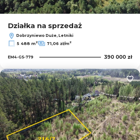
Działka na sprzedaż
Dobrzyniewo Duże, Letniki
2
2
5 488 m
71,06 zł/m
390 000 zł
EM4-GS-779
Dodaj