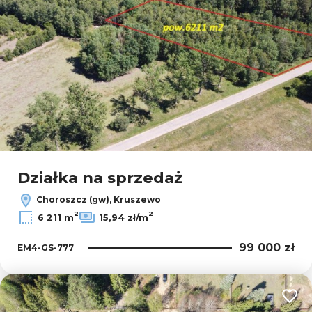
Działka na sprzedaż
Choroszcz (gw), Kruszewo
2
2
6 211 m
15,94 zł/m
99 000 zł
EM4-GS-777
Dodaj