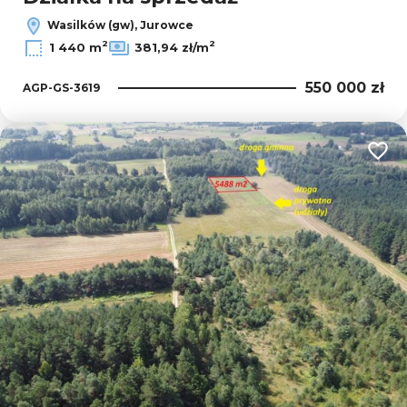
Wasilków (gw), Jurowce
2
2
1 440 m
381,94 zł/m
550 000 zł
AGP-GS-3619
Dodaj