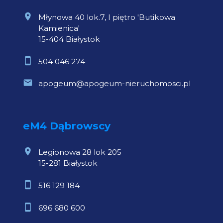
Młynowa 40 lok.7, I piętro 'Butikowa
Kamienica'
15-404 Białystok
504 046 274
apogeum@apogeum-nieruchomosci.pl
eM4 Dąbrowscy
Legionowa 28 lok 205
15-281 Białystok
516 129 184
696 680 600