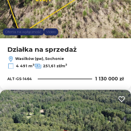
Oferta na wyłączność
Video
Działka na sprzedaż
Wasilków (gw), Sochonie
2
2
4 491 m
251,61 zł/m
1 130 000 zł
ALT-GS-1464
Dodaj