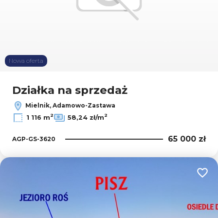
Nowa oferta
Działka na sprzedaż
Mielnik, Adamowo-Zastawa
2
2
1 116 m
58,24 zł/m
65 000 zł
AGP-GS-3620
Dodaj