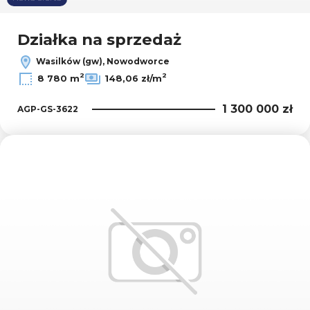
Działka na sprzedaż
Wasilków (gw), Nowodworce
2
2
8 780 m
148,06 zł/m
1 300 000 zł
AGP-GS-3622
Dodaj