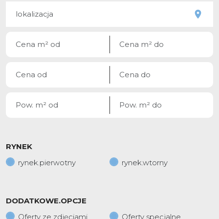
RYNEK
rynek.pierwotny
rynek.wtorny
DODATKOWE.OPCJE
Oferty ze zdjęciami
Oferty specjalne