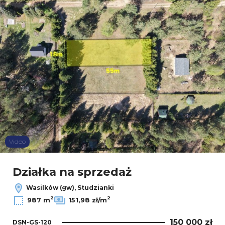
Video
Działka na sprzedaż
Wasilków (gw), Studzianki
2
2
987 m
151,98 zł/m
150 000 zł
DSN-GS-120