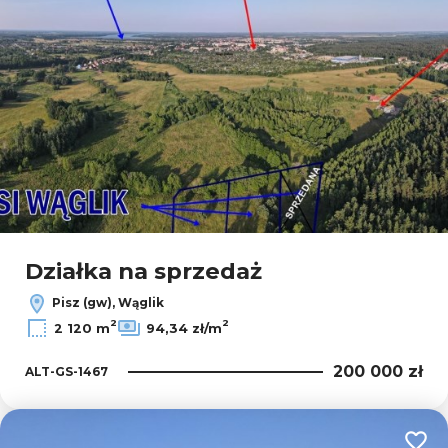
Działka na sprzedaż
Pisz (gw), Wąglik
2
2
2 120 m
94,34 zł/m
200 000 zł
ALT-GS-1467