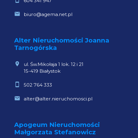
604 341 947
biuro@agema.net.pl
Alter Nieruchomości Joanna
Tarnogórska
ul. Św.Mikołaja 1 lok. 12 i 21
15-419 Białystok
502 764 333
alter@alter.nieruchomosci.pl
Apogeum Nieruchomości
Małgorzata Stefanowicz