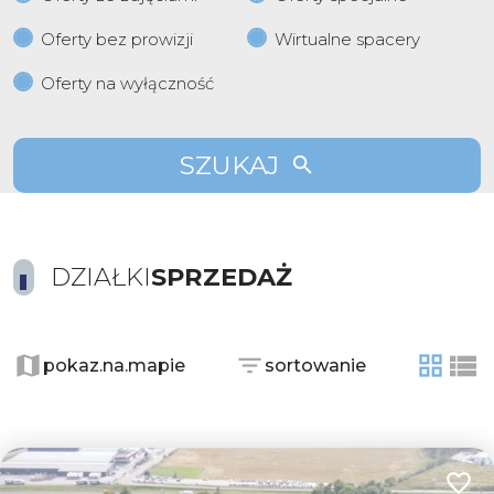
Oferty bez prowizji
Wirtualne spacery
Oferty na wyłączność
SZUKAJ
DZIAŁKI
SPRZEDAŻ
pokaz.na.mapie
sortowanie
tabela
list
Dodaj