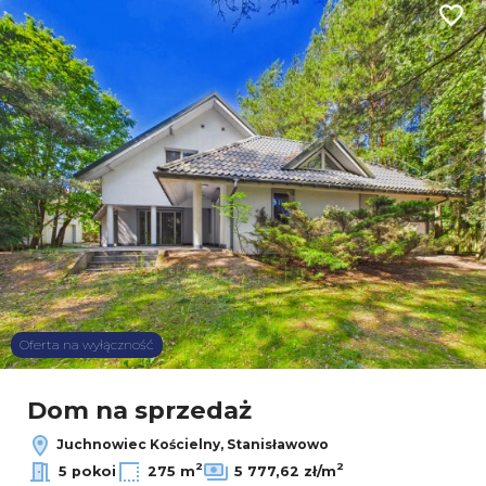
Dodaj
Oferta na wyłączność
Dom na sprzedaż
Juchnowiec Kościelny, Stanisławowo
2
2
5 pokoi
275 m
5 777,62 zł/m