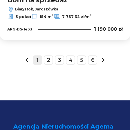
Dom na sprzedaż
Białystok, Jaroszówka
2
2
5 pokoi
154 m
7 737,32 zł/m
1 190 000 zł
APG-DS-1433
1
2
3
4
5
6
prev
next
Agencja Nieruchomości Agema