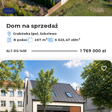
Video
Dom na sprzedaż
Grabówka (gw), Sobolewo
2
2
8 pokoi
267 m
6 625,47 zł/m
1 769 000 zł
ALT-DS-1455
Dodaj