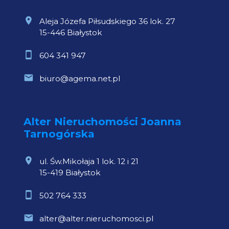
Aleja Józefa Piłsudskiego 36 lok. 27
15-446 Białystok
604 341 947
biuro@agema.net.pl
Alter Nieruchomości Joanna
Tarnogórska
ul. Św.Mikołaja 1 lok. 12 i 21
15-419 Białystok
502 764 333
alter@alter.nieruchomosci.pl