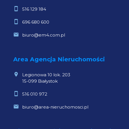
516 129 184
696 680 600
biuro@em4.com.pl
Area Agencja Nieruchomości
Legionowa 10 lok. 203
15-099 Białystok
516 010 972
biuro@area-nieruchomosci.pl