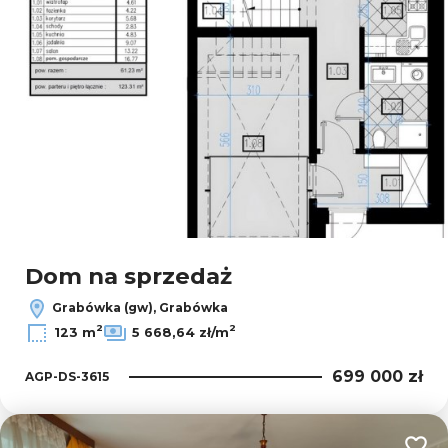
Dom na sprzedaż
Grabówka (gw), Grabówka
2
2
123 m
5 668,64 zł/m
699 000 zł
AGP-DS-3615