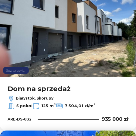
Bez prowizji
Dom na sprzedaż
Białystok, Skorupy
2
2
5 pokoi
125 m
7 504,01 zł/m
935 000 zł
ARE-DS-832