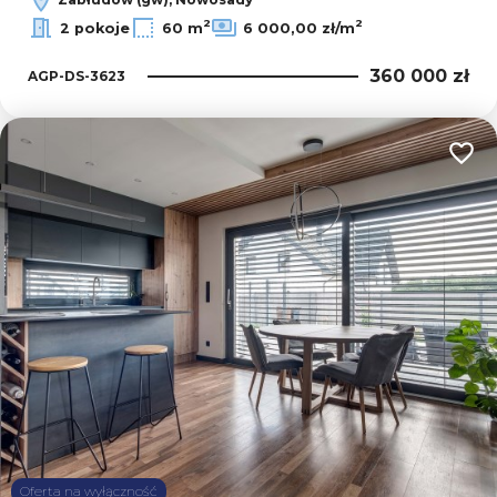
Zabłudów (gw), Nowosady
2
2
2 pokoje
60 m
6 000,00 zł/m
360 000 zł
AGP-DS-3623
Dodaj
Oferta na wyłączność