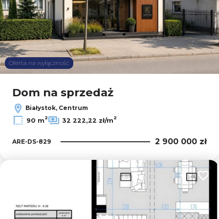
Oferta na wyłączność
Dom na sprzedaż
Białystok, Centrum
2
2
90 m
32 222,22 zł/m
2 900 000 zł
ARE-DS-829
Dodaj