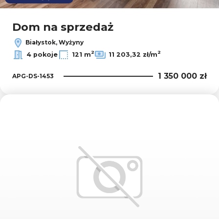
Dom na sprzedaż
Białystok, Wyżyny
2
2
4 pokoje
121 m
11 203,32 zł/m
1 350 000 zł
APG-DS-1453
Dodaj