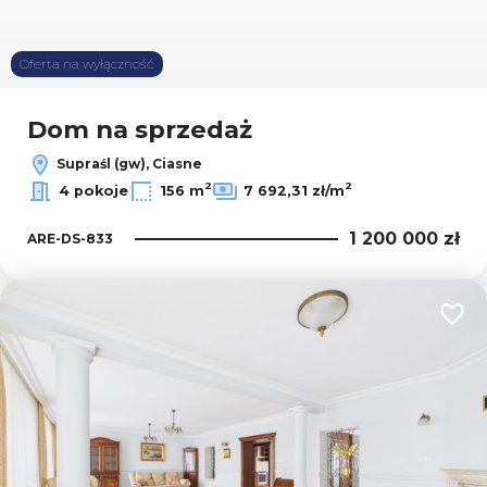
Oferta na wyłączność
Dom na sprzedaż
Supraśl (gw), Ciasne
2
2
4 pokoje
156 m
7 692,31 zł/m
1 200 000 zł
ARE-DS-833
Dodaj