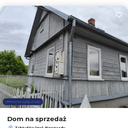
Dodaj
Oferta na wyłączność
Dom na sprzedaż