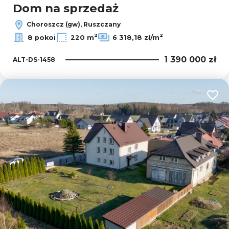
Dom na sprzedaż
Choroszcz (gw), Ruszczany
2
2
8 pokoi
220 m
6 318,18 zł/m
1 390 000 zł
ALT-DS-1458
Dodaj