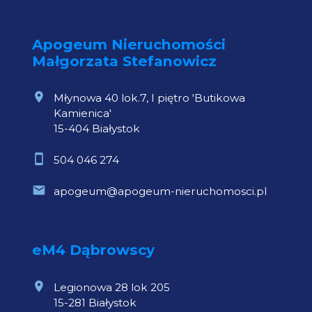
Apogeum Nieruchomości
Małgorzata Stefanowicz
Młynowa 40 lok.7, I piętro 'Butikowa
Kamienica'
15-404 Białystok
504 046 274
apogeum@apogeum-nieruchomosci.pl
eM4 Dąbrowscy
Legionowa 28 lok 205
15-281 Białystok