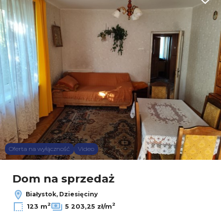
Dodaj
Oferta na wyłączność
Video
Dom na sprzedaż
Białystok, Dziesięciny
2
2
123 m
5 203,25 zł/m