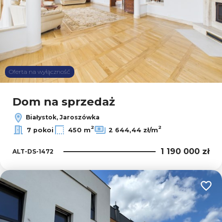
Oferta na wyłączność
Dom na sprzedaż
Białystok, Jaroszówka
2
2
7 pokoi
450 m
2 644,44 zł/m
1 190 000 zł
ALT-DS-1472
Dodaj