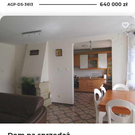
640 000 zł
AGP-DS-3613
Dodaj