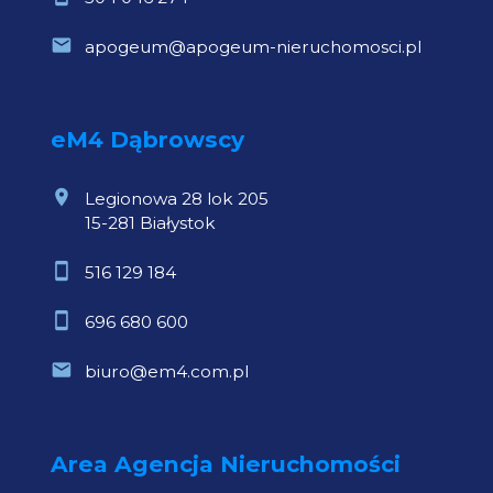
apogeum@apogeum-nieruchomosci.pl
eM4 Dąbrowscy
Legionowa 28 lok 205
15-281 Białystok
516 129 184
696 680 600
biuro@em4.com.pl
Area Agencja Nieruchomości