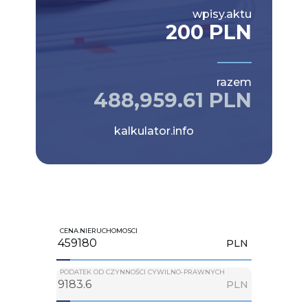
wpisy.aktu
200 PLN
razem
488,959.61 PLN
kalkulator.info
CENA.NIERUCHOMOSCI
PLN
PODATEK OD CZYNNOŚCI CYWILNO-PRAWNYCH
PLN