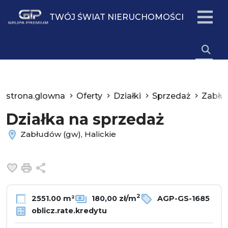
TWÓJ ŚWIAT NIERUCHOMOŚCI
strona.glowna
Oferty
Działki
Sprzedaż
Zabłu
Działka na sprzedaż
Zabłudów (gw), Halickie
Dodaj do ulubionych
Drukuj
Udostępnij
2
2551.00 m²
180,00 zł/m
AGP-GS-1685
oblicz.rate.kredytu