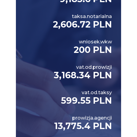
taksa.notarialna
2,606.72 PLN
wniosek.wkw
200 PLN
vat.od.prowizji
3,168.34 PLN
vat.od.taksy
599.55 PLN
prowizja.agencji
13,775.4 PLN