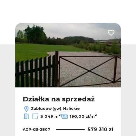
Dodaj do ulub
Działka na sprzedaż
Zabłudów (gw), Halickie
2
2
3 049 m
190,00 zł/m
579 310 zł
AGP-GS-2807