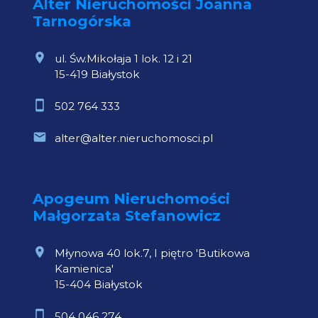
Alter Nieruchomości Joanna
Tarnogórska
ul. Św.Mikołaja 1 lok. 12 i 21
15-419 Białystok
502 764 333
alter@alter.nieruchomosci.pl
Apogeum Nieruchomości
Małgorzata Stefanowicz
Młynowa 40 lok.7, I piętro 'Butikowa
Kamienica'
15-404 Białystok
504 046 274