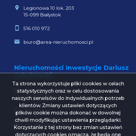
Legionowa 10 lok. 203
15-099 Białystok
516 010 972
biuro@area-nieruchomosci.pl
Nieruchomości Inwestycje Dariusz
Sobolewski
Ta strona wykorzystuje pliki cookies w celach
statystycznych oraz w celu dostosowania
Św. Mikołaja 1 lok. 21
15-419 Białystok
naszych serwisów do indywidualnych potrzeb
klientów. Zmiany ustawień dotyczących
739 000 112
plików cookie można dokonać w dowolnej
chwili modyfikując ustawienia przeglądarki.
biuro@ni24.com.pl
Korzystanie z tej strony bez zmian ustawień
dotyczących cookies oznacza, że będą one