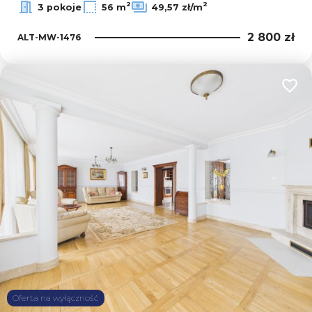
2
2
3 pokoje
56 m
49,57 zł/m
2 800 zł
ALT-MW-1476
Dodaj
Oferta na wyłączność