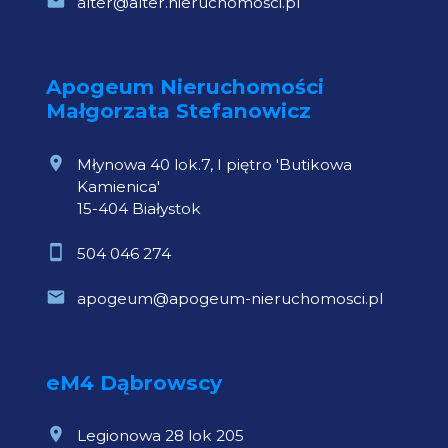
alter@alter.nieruchomosci.pl
Apogeum Nieruchomości
Małgorzata Stefanowicz
Młynowa 40 lok.7, I piętro 'Butikowa
Kamienica'
15-404 Białystok
504 046 274
apogeum@apogeum-nieruchomosci.pl
eM4 Dąbrowscy
Legionowa 28 lok 205