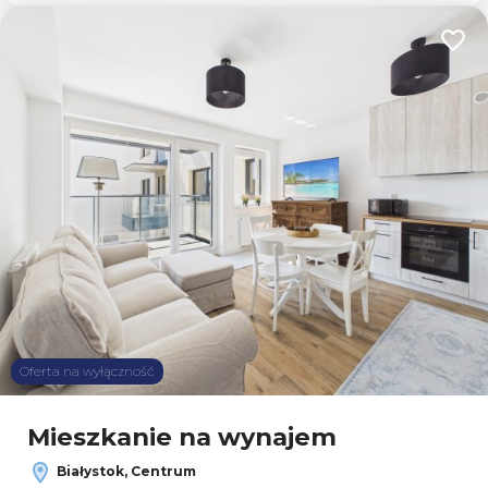
Dodaj
Oferta na wyłączność
Mieszkanie na wynajem
Białystok, Centrum