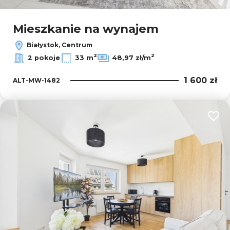
Mieszkanie na wynajem
Białystok, Centrum
2
2
2 pokoje
33 m
48,97 zł/m
1 600 zł
ALT-MW-1482
Dodaj