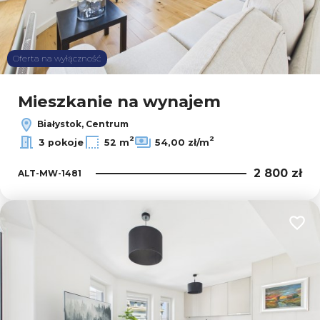
Oferta na wyłączność
Mieszkanie na wynajem
Białystok, Centrum
2
2
3 pokoje
52 m
54,00 zł/m
2 800 zł
ALT-MW-1481
Dodaj