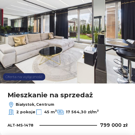
Oferta na wyłączność
Mieszkanie na sprzedaż
Białystok, Centrum
2
2
2 pokoje
45 m
17 564,30 zł/m
799 000 zł
ALT-MS-1478