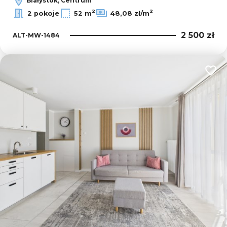
Białystok, Centrum
2
2
2 pokoje
52 m
48,08 zł/m
2 500 zł
ALT-MW-1484
Dodaj