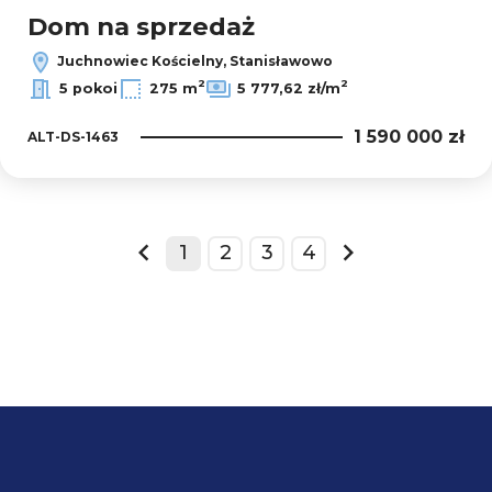
Dom na sprzedaż
Juchnowiec Kościelny, Stanisławowo
2
2
5 pokoi
275 m
5 777,62 zł/m
1 590 000 zł
ALT-DS-1463
1
2
3
4
prev
next