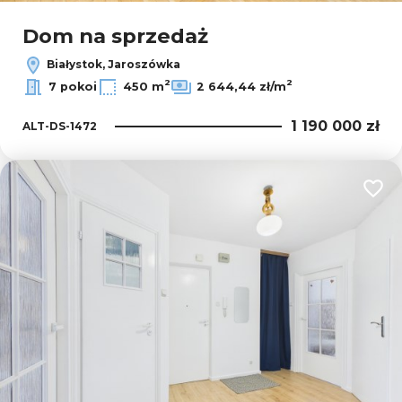
Dom na sprzedaż
Białystok, Jaroszówka
2
2
7 pokoi
450 m
2 644,44 zł/m
1 190 000 zł
ALT-DS-1472
Dodaj