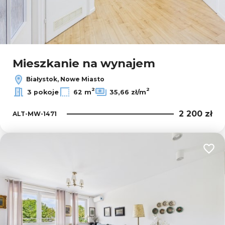
Mieszkanie na wynajem
Białystok, Nowe Miasto
2
2
3 pokoje
62 m
35,66 zł/m
2 200 zł
ALT-MW-1471
Dodaj