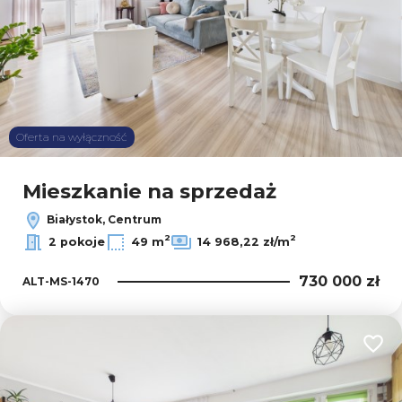
Oferta na wyłączność
Mieszkanie na sprzedaż
Białystok, Centrum
2
2
2 pokoje
49 m
14 968,22 zł/m
730 000 zł
ALT-MS-1470
Dodaj