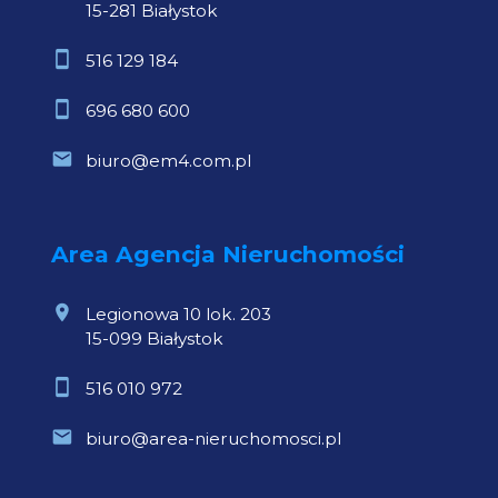
15-281 Białystok
516 129 184
696 680 600
biuro@em4.com.pl
Area Agencja Nieruchomości
Legionowa 10 lok. 203
15-099 Białystok
516 010 972
biuro@area-nieruchomosci.pl