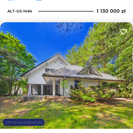
1 130 000 zł
ALT-GS-1464
Dodaj
Oferta na wyłączność