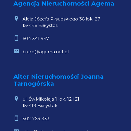
Agencja Nieruchomości Agema
Aleja Józefa Piłsudskiego 36 lok. 27
15-446 Białystok
604 341 947
biuro@agema.net.pl
Alter Nieruchomości Joanna
Tarnogórska
ul. Św.Mikołaja 1 lok. 12 i 21
15-419 Białystok
502 764 333