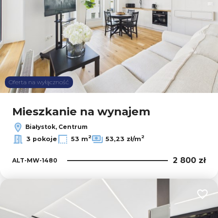
Oferta na wyłączność
Mieszkanie na wynajem
Białystok, Centrum
2
2
3 pokoje
53 m
53,23 zł/m
2 800 zł
ALT-MW-1480
Dodaj