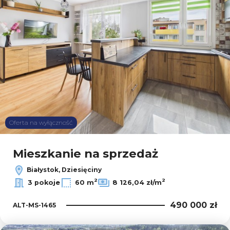
Oferta na wyłączność
Mieszkanie na sprzedaż
Białystok, Dziesięciny
2
2
3 pokoje
60 m
8 126,04 zł/m
490 000 zł
ALT-MS-1465